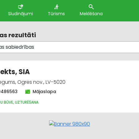
Sludinājumi
Tūrisms
Meklēšana
s rezultāti
ekts, SIA
Ķegums, Ogres nov., LV-5020
9486563
Mājaslapa
TU BŪVE, UZTURĒŠANA