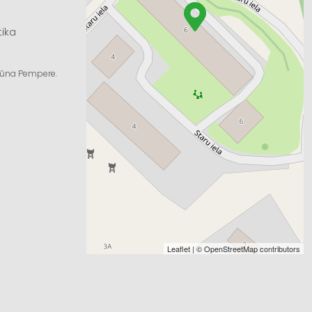
tika
ngūna Pempere.
Leaflet
| ©
OpenStreetMap
contributors