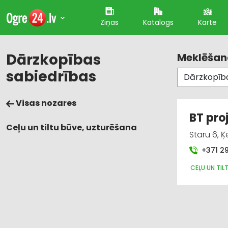
Ziņas
Katalogs
Karte
Dārzkopības
Meklēšana
sabiedrības
Visas nozares
BT proj
Ceļu un tiltu būve, uzturēšana
Staru 6, 
+371 2
CEĻU UN TIL