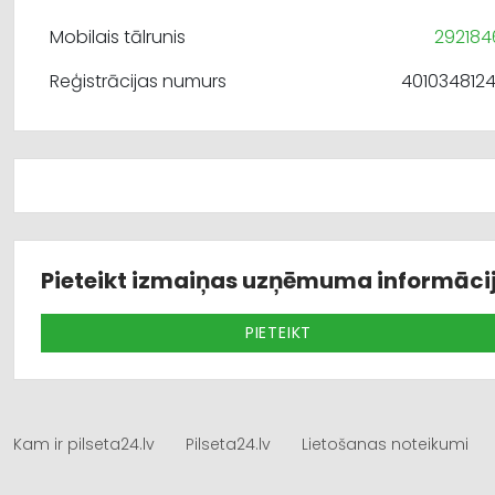
Mobilais tālrunis
292184
Reģistrācijas numurs
401034812
Pieteikt izmaiņas uzņēmuma informāci
PIETEIKT
Kam ir pilseta24.lv
Pilseta24.lv
Lietošanas noteikumi