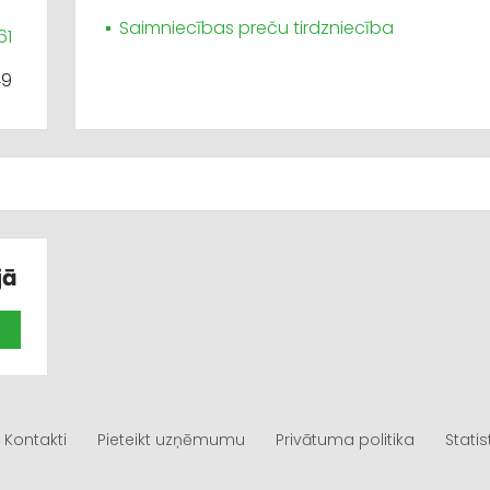
Saimniecības preču tirdzniecība
61
49
jā
Kontakti
Pieteikt uzņēmumu
Privātuma politika
Statis