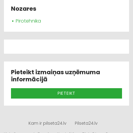
Nozares
Pirotehnika
Pieteikt izmaiņas uzņēmuma
informācijā
PIETEIKT
Kam ir pilseta24.lv
Pilseta24.lv