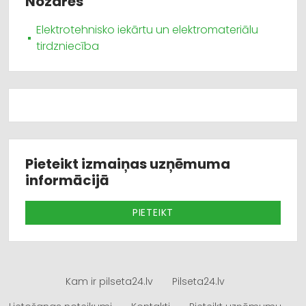
Nozares
Elektrotehnisko iekārtu un elektromateriālu
tirdzniecība
Pieteikt izmaiņas uzņēmuma
informācijā
PIETEIKT
Kam ir pilseta24.lv
Pilseta24.lv