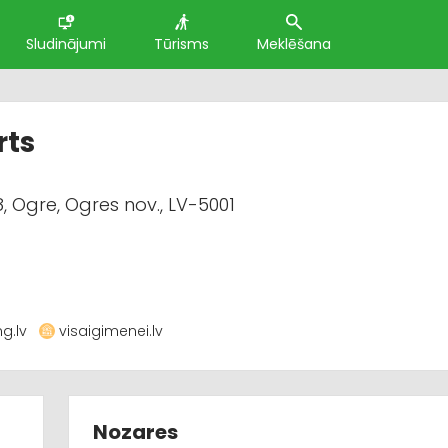
Sludinājumi
Tūrisms
Meklēšana
rts
, Ogre, Ogres nov., LV-5001
ng.lv
visaigimenei.lv
Nozares