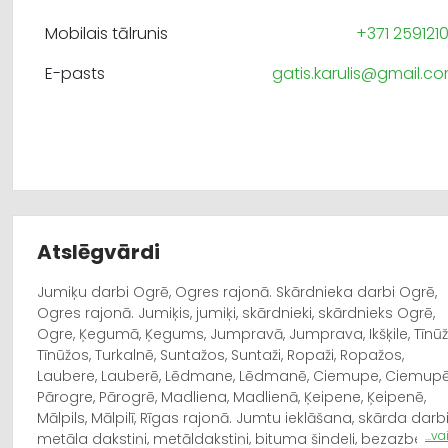
Mobilais tālrunis
+371 259121
E-pasts
gatis.karulis@gmail.c
Atslēgvārdi
Jumiķu darbi Ogrē, Ogres rajonā. Skārdnieka darbi Ogrē,
Ogres rajonā. Jumiķis, jumiķi, skārdnieki, skārdnieks Ogrē,
Ogre, Ķegumā, Ķegums, Jumpravā, Jumprava, Ikšķile, Tīnūži
Tīnūžos, Turkalnē, Suntažos, Suntaži, Ropaži, Ropažos,
Laubere, Lauberē, Lēdmane, Lēdmanē, Ciemupe, Ciemupē
Pārogre, Pārogrē, Madliena, Madlienā, Ķeipene, Ķeipenē,
Mālpils, Mālpilī, Rīgas rajonā. Jumtu ieklāšana, skārda darbi
...v
metāla dakstiņi, metāldakstiņi, bituma šindeļi, bezazbesta