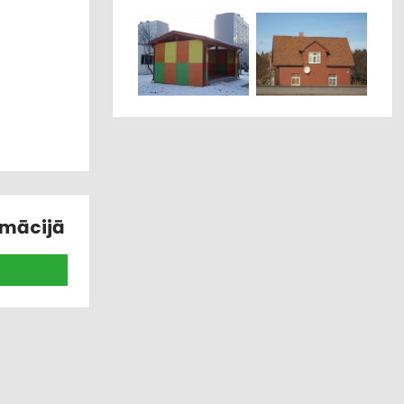
rmācijā