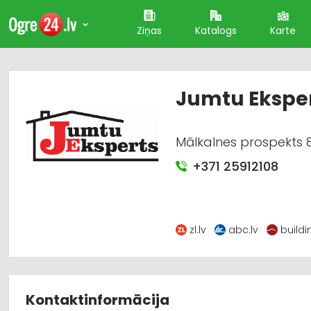
Ziņas
Katalogs
Karte
Jumtu Ekspe
Mālkalnes prospekts 8
+371 25912108
zl.lv
abc.lv
buildi
Kontaktinformācija