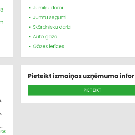
Jumiķu darbi
08
Jumtu segumi
om
Skārdnieku darbi
Auto gāze
Gāzes ierīces
Pieteikt izmaiņas uzņēmuma info
PIETEIKT
,
,
,
airāk