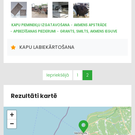
KAPU PIEMINEKĻU IZGATAVOŠANA
AKMENS APSTRĀDE
APBEDĪŠANAS PIEDERUMI
GRANTS, SMILTS, AKMENS IEGUVE
BŪVMATERIĀLU, BŪVKONSTRUKCIJU RAŽOŠANA
BŪVMATERIĀLU, BŪVKONSTRUKCIJU TIRDZNIECĪBA
KAPU LABIEKĀRTOŠANA
APDARES MATERIĀLI: TIRDZNIECĪBA
TREPES, KĀPNES
LABIEKĀRTOŠANA, APZAĻUMOŠANA
Iepriekšējā
1
2
Rezultāti kartē
+
−