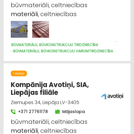
Būvmateriālu, būvkonstrukciju ražošana
būvmateriāli, celtniecības
materiāli
, celtniecības
Celtniecības un remonta darbi
Apdares materiāli: grīdas segumi
Durvis, logi
BŪVMATERIĀLU, BŪVKONSTRUKCIJU TIRDZNIECĪBA
BŪVMATERIĀLU, BŪVKONSTRUKCIJU VAIRUMTIRDZNIECĪBA
BŪVMATERIĀLU, BŪVKONSTRUKCIJU RAŽOŠANA
Jumtu segumi
JUMTU SEGUMI
METĀLIZSTRĀDĀJUMI
DURVIS, LOGI
METĀLA TIRDZNIECĪBA
METĀLAPSTRĀDE
VĀRTI, ŽOGI
Krāsas, lakas, būvķīmija: tirdzniecība
Liepāja
INTERNETVEIKALI, E-KOMERCIJA
APDARES MATERIĀLI: TIRDZNIECĪBA
Kompānija Avotiņi, SIA,
Liepājas filiāle
Ziemupes 34, Liepāja LV-3405
+371 27761178
Mājaslapa
būvmateriāli, celtniecības
materiāli
, celtniecības