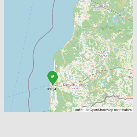
Leaflet
| ©
OpenStreetMap
contributors