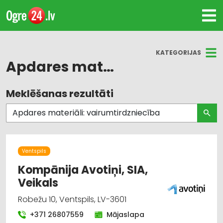
KATEGORIJAS
Apdares materiāli: vairumtirdzniecība
Meklēšanas rezultāti
Visas nozares
Apdares materiāli: tirdzniecība
Būvmateriālu, būvkonstrukciju tirdzniecība
Ventspils
Būvmateriālu, būvkonstrukciju
Kompānija Avotiņi, SIA,
vairumtirdzniecība
Veikals
Robežu 10, Ventspils, LV-3601
Apdares materiāli: vairumtirdzniecība
+371 26807559
Mājaslapa