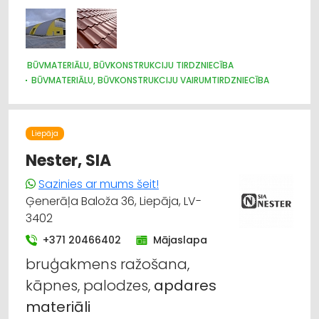
BŪVMATERIĀLU, BŪVKONSTRUKCIJU TIRDZNIECĪBA
BŪVMATERIĀLU, BŪVKONSTRUKCIJU VAIRUMTIRDZNIECĪBA
BŪVMATERIĀLU, BŪVKONSTRUKCIJU RAŽOŠANA
JUMTU SEGUMI
METĀLIZSTRĀDĀJUMI
DURVIS, LOGI
METĀLA TIRDZNIECĪBA
METĀLAPSTRĀDE
VĀRTI, ŽOGI
Liepāja
INTERNETVEIKALI, E-KOMERCIJA
APDARES MATERIĀLI: TIRDZNIECĪBA
Nester, SIA
Sazinies ar mums šeit!
Ģenerāļa Baloža 36, Liepāja, LV-
3402
+371 20466402
Mājaslapa
bruģakmens ražošana,
kāpnes, palodzes,
apdares
materiāli