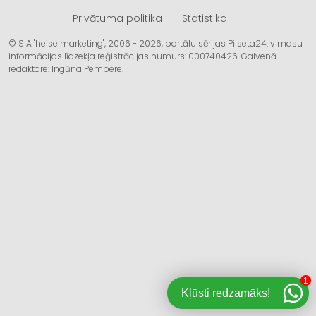
Privātuma politika
Statistika
© SIA "heise marketing", 2006 - 2026, portālu sērijas Pilseta24.lv masu
informācijas līdzekļa reģistrācijas numurs: 000740426. Galvenā
redaktore: Ingūna Pempere.
1
Kļūsti redzamāks!