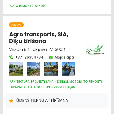
AUTO REZERVES DAĻU TIRDZNIECĪBA
AUTO REMONTS, APKOPE
AUTO REMONTS, APKOPE
Jelgava
Agro transports, SIA,
Dīķu tīrīšana
Viskaļu 93, Jelgava, LV-3008
+371 26354784
Mājaslapa
ARHITEKTŪRA, PROJEKTĒŠANA
DZINĒJI, MOTORI, TO REMONTS
KRAVAS AUTO, APKOPE UN REZERVES DAĻAS
CELTNIECĪBAS UN REMONTA DARBI
LABIEKĀRTOŠANA, APZAĻUMOŠANA
AUTOTRANSPORTS
ŪDENS TILPŅU ATTĪRĪŠANA
HIDRAULISKĀS UN PNEIMATISKĀS IERĪCES
MOTORU EĻĻAS, SMĒRVIELAS
AUTO REMONTS, APKOPE
AUTO REZERVES DAĻU TIRDZNIECĪBA
AUTO RIEPU SERVISS