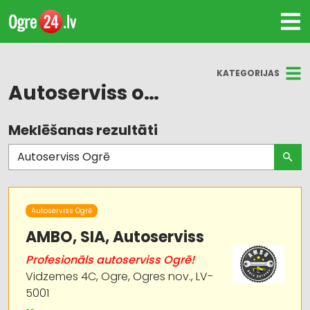
KATEGORIJAS
Autoserviss ogrē
Meklēšanas rezultāti
Visas nozares
Auto remonts, apkope
Auto rezerves daļu tirdzniecība
Autoserviss Ogrē
Auto riepu serviss
AMBO, SIA, Autoserviss
Profesionāls autoserviss Ogrē!
Autotransports
Vidzemes 4C, Ogre, Ogres nov., LV-
5001
Motoru eļļas, smērvielas