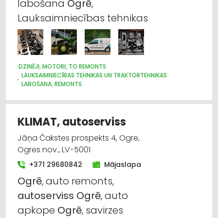
labošana
Ogrē
,
Lauksaimniecības tehnikas
DZINĒJI, MOTORI, TO REMONTS
LAUKSAIMNIECĪBAS TEHNIKAS UN TRAKTORTEHNIKAS
LABOŠANA, REMONTS
CEĻU UN TILTU BŪVE, UZTURĒŠANA
KUĢU BŪVE UN REMONTS
CELTNIECĪBAS TEHNIKA UN IEKĀRTAS; NOMA
LAUKSAIMNIECĪBAS TEHNIKAS UN TRAKTORTEHNIKAS
KLIMAT, autoserviss
TIRDZNIECĪBA
IEKRAUŠANAS UN IZKRAUŠANAS TEHNIKA
Jāņa Čakstes prospekts 4, Ogre,
LAUKSAIMNIECĪBAS TEHNIKAS UN TRAKTORTEHNIKAS NOMA
Ogres nov., LV-5001
LAUKSAIMNIECĪBAS TEHNIKAS UN TRAKTORTEHNIKAS REZERVES
DAĻAS
+371 29680842
Mājaslapa
MEŽKOPĪBAS UN MEŽIZSTRĀDES TEHNIKA
Ogrē
, auto remonts,
MOTORU EĻĻAS, SMĒRVIELAS
AUTO ĶĪMIJA, AUTO KRĀSAS
LABIEKĀRTOŠANA, APZAĻUMOŠANA
UZKOPŠANAS SERVISS
autoserviss
Ogrē
, auto
DĀRZA TEHNIKA UN INVENTĀRS
apkope
Ogrē
, savirzes
SŪKŅI, PUMPJI, VĀRSTI, VENTIĻI