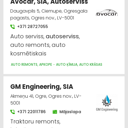
Avocar, SIA, Autoserviss
Daugavpils 5, Ciemupe, Ogresgala
pagasts, Ogres nov., LV-5001
+371 28727055
Auto serviss,
autoserviss
,
auto remonts, auto
kosmētiskais
AUTO REMONTS, APKOPE
AUTO ĶĪMIJA, AUTO KRĀSAS
GM Engineering, SIA
Akmeņu 41, Ogre, Ogres nov., LV-
5001
+371 22011786
Mājaslapa
Traktoru remonts,