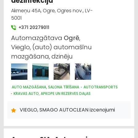
dezinfekcija
Akmeņu 45A, Ogre, Ogres nov., LV-
5001
+371 20279011
Automazgātava
Ogrē
,
Vieglo, (auto) automašīnu
mazgāšana, dzinēju
AUTO MAZGĀŠANA, SALONA TĪRĪŠANA
AUTOTRANSPORTS
KRAVAS AUTO, APKOPE UN REZERVES DAĻAS
AUTO REMONTS, APKOPE
AUTO RIEPU SERVISS
MOTORU EĻĻAS, SMĒRVIELAS
VIEGLO, SMAGO AUTOCLEAN izcenojumi