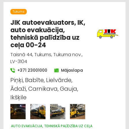
LAUKSAIMNIECĪBAS TEHNIKAS UN TRAKTORTEHNIKAS
LABOŠANA, REMONTS
Tukums
JIK autoevakuators, IK,
auto evakuācija,
tehniskā palīdzība uz
ceļa 00-24
Taisnā 44, Tukums, Tukuma nov.,
LV-3104
+371 23001000
Mājaslapa
Piņķi, Babīte, Lielvārde,
Ādaži, Carnikava, Gauja,
Ikšķile
AUTO EVAKUĀCIJA, TEHNISKĀ PALĪDZĪBA UZ CEĻA