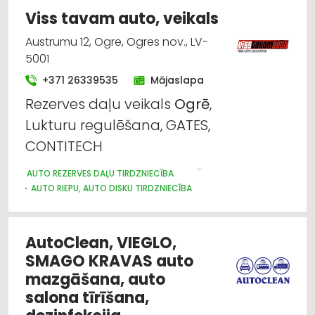
Viss tavam auto, veikals
Austrumu 12, Ogre, Ogres nov., LV-
5001
+371 26339535
Mājaslapa
Rezerves daļu veikals
Ogrē
,
Lukturu regulēšana, GATES,
CONTITECH
AUTO REZERVES DAĻU TIRDZNIECĪBA
AUTO RIEPU, AUTO DISKU TIRDZNIECĪBA
AUTO REMONTS, APKOPE
AUTO TIRDZNIECĪBA, AUTOSALONI
KRAVU PĀRVADĀJUMI: AVIOTRANSPORTA
KRAVU PĀRVADĀJUMI: AUTO
KRAVU PĀRVADĀJUMI: KUĢU
AutoClean, VIEGLO,
KRAVU PĀRVADĀJUMI: DZELZCEĻA
AUTOTRANSPORTS
SMAGO KRAVAS auto
AUTO PRETAIZDZĪŠANAS SISTĒMAS, SIGNALIZĀCIJA
mazgāšana, auto
AUTO PAPILDIERĪCES UN AKSESUĀRI; NAVIGĀCIJAS SISTĒMAS
salona tīrīšana,