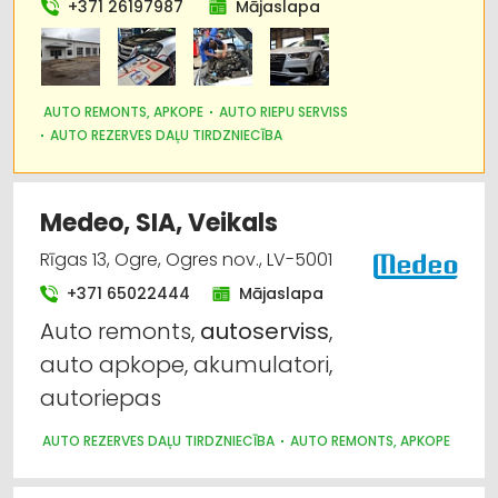
+371 26197987
Mājaslapa
Auto ķīmija, auto krāsas
Dzinēji, motori, to remonts
AUTO REMONTS, APKOPE
AUTO RIEPU SERVISS
Kravas auto, apkope un rezerves daļas
AUTO REZERVES DAĻU TIRDZNIECĪBA
Labiekārtošana, apzaļumošana
Medeo, SIA, Veikals
Lauksaimniecības tehnikas un traktortehnikas
Rīgas 13, Ogre, Ogres nov., LV-5001
labošana, remonts
+371 65022444
Mājaslapa
Auto remonts,
autoserviss
,
auto apkope, akumulatori,
autoriepas
AUTO REZERVES DAĻU TIRDZNIECĪBA
AUTO REMONTS, APKOPE