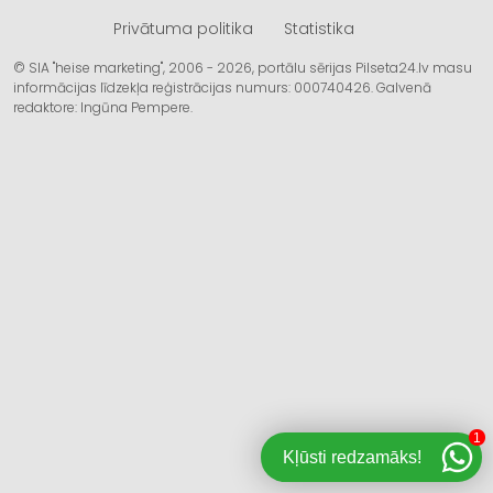
Privātuma politika
Statistika
© SIA "heise marketing", 2006 - 2026, portālu sērijas Pilseta24.lv masu
informācijas līdzekļa reģistrācijas numurs: 000740426. Galvenā
redaktore: Ingūna Pempere.
1
Kļūsti redzamāks!