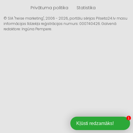
Privātuma politika
Statistika
© SIA "heise marketing", 2006 - 2026, portālu sērijas Pilseta24.lv masu
informācijas līdzekļa reģistrācijas numurs: 000740426. Galvenā
redaktore: Ingūna Pempere.
1
Kļūsti redzamāks!