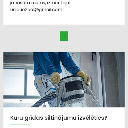
jānosūta mums, izmantojot:
unique2aal@gmail.com
1
Kuru grīdas siltinājumu izvēlēties?