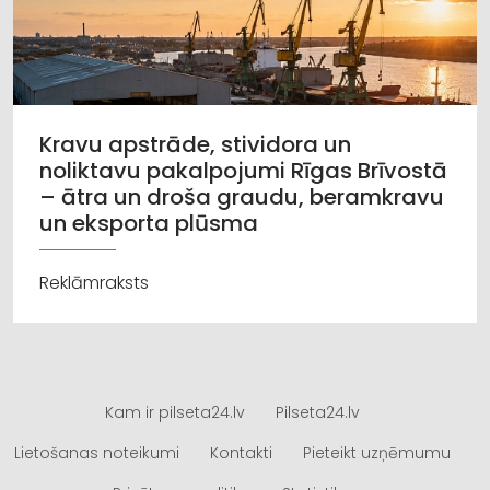
Kravu apstrāde, stividora un
noliktavu pakalpojumi Rīgas Brīvostā
– ātra un droša graudu, beramkravu
un eksporta plūsma
Reklāmraksts
Kam ir pilseta24.lv
Pilseta24.lv
Lietošanas noteikumi
Kontakti
Pieteikt uzņēmumu