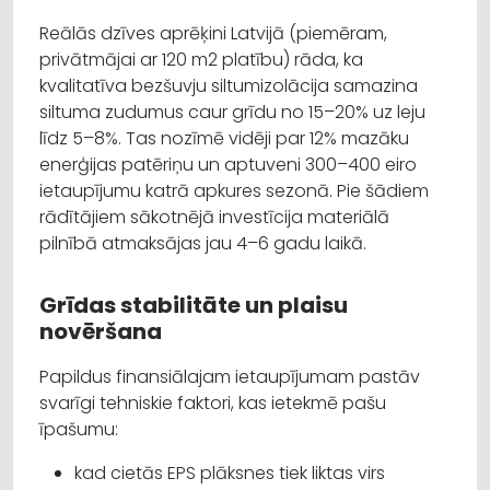
Reālās dzīves aprēķini Latvijā (piemēram,
privātmājai ar 120 m2 platību) rāda, ka
kvalitatīva bezšuvju siltumizolācija samazina
siltuma zudumus caur grīdu no 15–20% uz leju
līdz 5–8%. Tas nozīmē vidēji par 12% mazāku
enerģijas patēriņu un aptuveni 300–400 eiro
ietaupījumu katrā apkures sezonā. Pie šādiem
rādītājiem sākotnējā investīcija materiālā
pilnībā atmaksājas jau 4–6 gadu laikā.
Grīdas stabilitāte un plaisu
novēršana
Papildus finansiālajam ietaupījumam pastāv
svarīgi tehniskie faktori, kas ietekmē pašu
īpašumu:
kad cietās EPS plāksnes tiek liktas virs