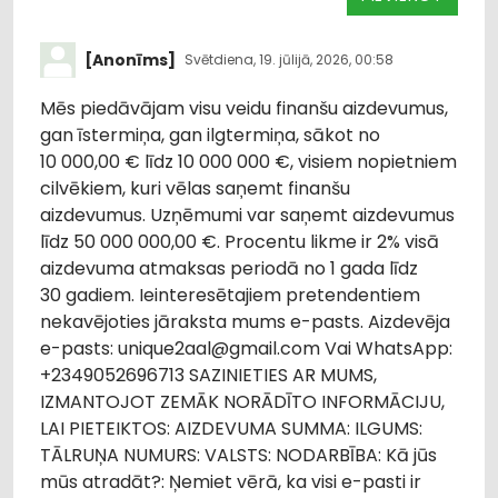
[Anonīms]
Svētdiena, 19. jūlijā, 2026, 00:58
Mēs piedāvājam visu veidu finanšu aizdevumus,
gan īstermiņa, gan ilgtermiņa, sākot no
10 000,00 € līdz 10 000 000 €, visiem nopietniem
cilvēkiem, kuri vēlas saņemt finanšu
aizdevumus. Uzņēmumi var saņemt aizdevumus
līdz 50 000 000,00 €. Procentu likme ir 2% visā
aizdevuma atmaksas periodā no 1 gada līdz
30 gadiem. Ieinteresētajiem pretendentiem
nekavējoties jāraksta mums e-pasts. Aizdevēja
e-pasts: unique2aal@gmail.com Vai WhatsApp:
+2349052696713 SAZINIETIES AR MUMS,
IZMANTOJOT ZEMĀK NORĀDĪTO INFORMĀCIJU,
LAI PIETEIKTOS: AIZDEVUMA SUMMA: ILGUMS:
TĀLRUŅA NUMURS: VALSTS: NODARBĪBA: Kā jūs
mūs atradāt?: Ņemiet vērā, ka visi e-pasti ir