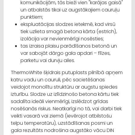
komunikācijām, tās bieži vien "karājas gaisā"
un atbalstās tikai uz augstākajiem cauruļu
punktiem;
ekspluatācijas slodzes ietekmē, kad virsū
tiek uzlieta smagā betona kārta (estrich),
izolācija var nevienmērīgi nosēsties;
tas izraisa plaisu parādīšanos betonā un
var sabojāt dārgo gala apdari – flīzes,
parketu vai durvju ailes.
ThermoWhite šķidrais putuplasts pilnībā apņem
katru vadu un cauruli, pēc sacietēšanas
veidojot monolītu struktūru ar augstu spiedes
izturību. Slodze uz izlīdzinošo betona kārtu tiek
sadalīta ideāli vienmērīgi, izslēdzot grīdas
nosēšanās riskus. Neatkarīgi no tā, vai darbi tiek
veikti vasarā vai ziemā (ievērojot atbilstošu
telpu temperatūru), uzstādīšanas posmi un
gala rezultāts nodrošina augstāko vācu DIN