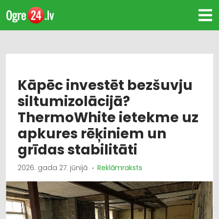
Kāpēc investēt bezšuvju
siltumizolācijā?
ThermoWhite ietekme uz
apkures rēķiniem un
grīdas stabilitāti
2026. gada 27. jūnijā
Reklāmraksts