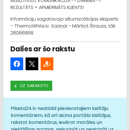
Mūsu moto: KOMUNIKĀCIJA -> DARBĪBA ->
REZULTĀTS = APMIERINĀTS KLIENTS!
Informāciju sagatavoja siltumizolācijas eksperts
– ThermoWhite.lv. Saziņai – Mārtiņš Štrauss, tālr.
28086868.
Dalies ar šo rakstu
UZ SARAKSTU
Pilseta24.lv neatbild pievienotajiem lasītāju
komentāriem, kā arī aicina portāla lasītājus,
rakstot komentārus, ievērot morāles un
pieklājības normas, nekurināt un neaicināt uz