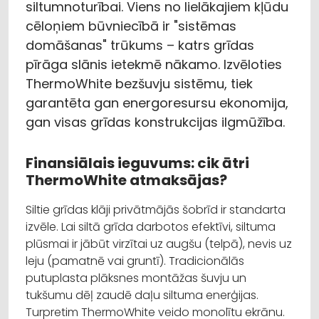
siltumnoturībai. Viens no lielākajiem kļūdu
cēloņiem būvniecībā ir "sistēmas
domāšanas" trūkums – katrs grīdas
pīrāga slānis ietekmē nākamo. Izvēloties
ThermoWhite bezšuvju sistēmu, tiek
garantēta gan energoresursu ekonomija,
gan visas grīdas konstrukcijas ilgmūžība.
Finansiālais ieguvums: cik ātri
ThermoWhite atmaksājas?
Siltie grīdas klāji privātmājās šobrīd ir standarta
izvēle. Lai siltā grīda darbotos efektīvi, siltuma
plūsmai ir jābūt virzītai uz augšu (telpā), nevis uz
leju (pamatnē vai gruntī). Tradicionālās
putuplasta plāksnes montāžas šuvju un
tukšumu dēļ zaudē daļu siltuma enerģijas.
Turpretim ThermoWhite veido monolītu ekrānu.