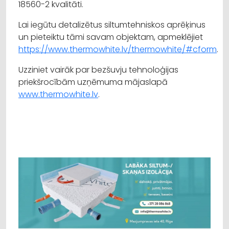
18560-2 kvalitāti.
Lai iegūtu detalizētus siltumtehniskos aprēķinus
un pieteiktu tāmi savam objektam, apmeklējiet
https://www.thermowhite.lv/thermowhite/#cform
.
Uzziniet vairāk par bezšuvju tehnoloģijas
priekšrocībām uzņēmuma mājaslapā
www.thermowhite.lv
.