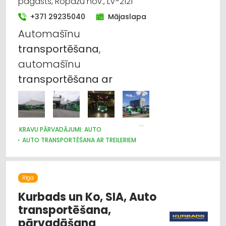
pagasts, Ropažu nov., LV-2121
Auto riepu serviss
+371 29235040
Mājaslapa
Automašīnu
Loģistika
transportēšana
,
Auto piekabes un treileri, kemperi
automašīnu
transportēšana
ar
Auto rezerves daļu tirdzniecība
Autostāvvietas
KRAVU PĀRVADĀJUMI: AUTO
AUTO TRANSPORTĒŠANA AR TREILERIEM
AUTO REMONTS, APKOPE
Rīga
Kurbads un Ko, SIA, Auto
transportēšana,
pārvadāšana