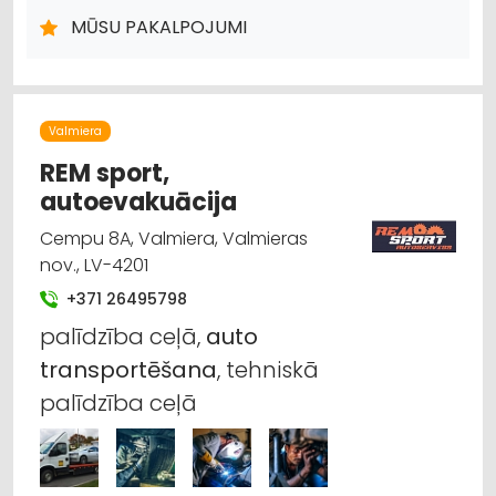
MŪSU PAKALPOJUMI
Valmiera
REM sport,
autoevakuācija
Cempu 8A, Valmiera, Valmieras
nov., LV-4201
+371 26495798
palīdzība ceļā,
auto
transportēšana
, tehniskā
palīdzība ceļā