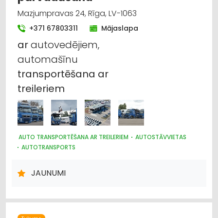
Mazjumpravas 24, Rīga, LV-1063
+371 67803311
Mājaslapa
ar
autovedējiem,
automašīnu
transportēšana
ar
treileriem
AUTO TRANSPORTĒŠANA AR TREILERIEM
AUTOSTĀVVIETAS
AUTOTRANSPORTS
AUTO EVAKUĀCIJA, TEHNISKĀ PALĪDZĪBA UZ CEĻA
AUTO PIEKABES UN TREILERI, KEMPERI
JAUNUMI
KRAVU PĀRVADĀJUMI: AUTO
LOĢISTIKA
KRAVAS AUTO, APKOPE UN REZERVES DAĻAS