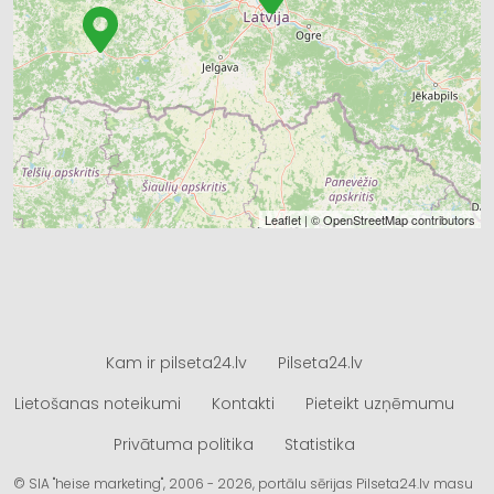
Leaflet
| ©
OpenStreetMap
contributors
Kam ir pilseta24.lv
Pilseta24.lv
Lietošanas noteikumi
Kontakti
Pieteikt uzņēmumu
Privātuma politika
Statistika
© SIA "heise marketing", 2006 - 2026, portālu sērijas Pilseta24.lv masu