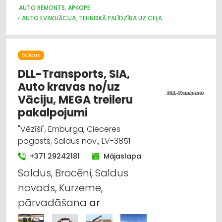
AUTO REMONTS, APKOPE
AUTO EVAKUĀCIJA, TEHNISKĀ PALĪDZĪBA UZ CEĻA
KRAVU PĀRVADĀJUMI: AUTO
AUTO REZERVES DAĻU TIRDZNIECĪBA
AUTO RIEPU SERVISS
Saldus
DLL-Transports, SIA,
Auto kravas no/uz
Vāciju, MEGA treileru
pakalpojumi
"Vēzīši", Emburga, Cieceres
pagasts, Saldus nov., LV-3851
+371 29242181
Mājaslapa
Saldus, Brocēni, Saldus
novads, Kurzeme,
pārvadāšana
ar