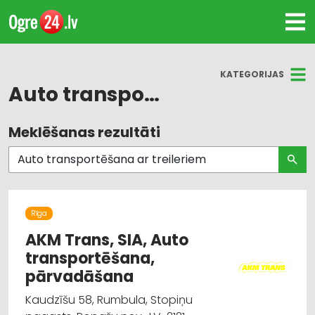
KATEGORIJAS
Auto transportēšana ar treileriem
Meklēšanas rezultāti
Visas nozares
Auto transportēšana ar treileriem
Kravu pārvadājumi: auto
Rīga
Auto evakuācija, tehniskā palīdzība uz ceļa
AKM Trans, SIA, Auto
transportēšana,
Auto remonts, apkope
pārvadāšana
Kaudzīšu 58, Rumbula, Stopiņu
Autotransports