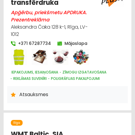
transfērdruka
Apģērbu, priekšmetu APDRUKA.
Prezentreklāma
Aleksandra Čaka 128 k-1, Rīga, LV-
1012
+371 67287734
Mājaslapa
IEPAKOJUMS, IESAIŅOŠANA
ZĪMOGU IZGATAVOŠANA
REKLĀMAS SUVENĪRI
POLIGRĀFIJAS PAKALPOJUMI
REKLĀMA: VIDES
REKLĀMA
DARBA AIZSARDZĪBAS LĪDZEKĻI, FORMASTĒRPI, DARBA APĢĒRBI
Atsauksmes
UN APAVI; TIRDZNIECĪBA
APĢĒRBI: RŪPNIECISKĀ RAŽOŠANA, ŠŪŠANA
Rīga
WMT Baltic, SIA