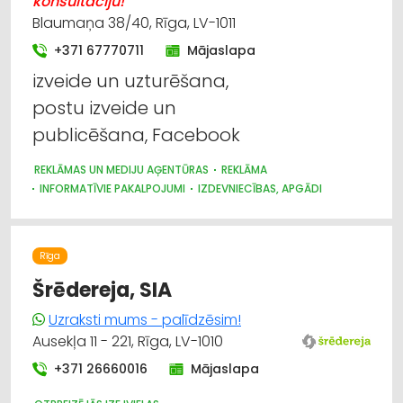
konsultāciju!
Blaumaņa 38/40, Rīga, LV-1011
+371 67770711
Mājaslapa
izveide un uzturēšana,
postu izveide un
publicēšana, Facebook
REKLĀMAS UN MEDIJU AĢENTŪRAS
REKLĀMA
INFORMATĪVIE PAKALPOJUMI
IZDEVNIECĪBAS, APGĀDI
Rīga
Šrēdereja, SIA
Uzraksti mums - palīdzēsim!
Ausekļa 11 - 221, Rīga, LV-1010
+371 26660016
Mājaslapa