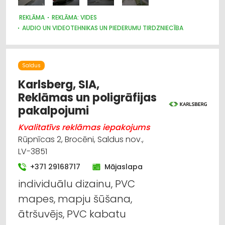
REKLĀMA
REKLĀMA: VIDES
AUDIO UN VIDEOTEHNIKAS UN PIEDERUMU TIRDZNIECĪBA
Saldus
Karlsberg, SIA,
Reklāmas un poligrāfijas
pakalpojumi
Kvalitatīvs reklāmas iepakojums
Rūpnīcas 2, Brocēni, Saldus nov.,
LV-3851
+371 29168717
Mājaslapa
individuālu dizainu, PVC
mapes, mapju šūšana,
ātršuvējs, PVC kabatu