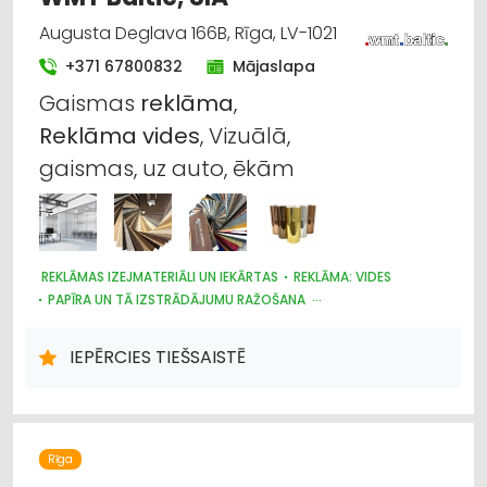
Augusta Deglava 166B, Rīga, LV-1021
+371 67800832
Mājaslapa
Gaismas
reklāma
,
Reklāma
vides
, Vizuālā,
gaismas, uz auto, ēkām
REKLĀMAS IZEJMATERIĀLI UN IEKĀRTAS
REKLĀMA: VIDES
PAPĪRA UN TĀ IZSTRĀDĀJUMU RAŽOŠANA
POLIGRĀFIJAS PAKALPOJUMI
REKLĀMA
TIRDZNIECĪBAS IEKĀRTAS
IEPĒRCIES TIEŠSAISTĒ
Rīga