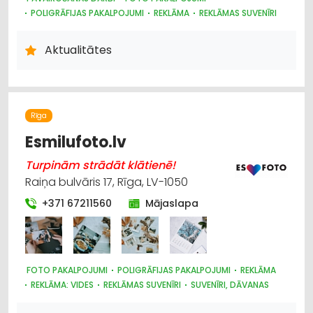
POLIGRĀFIJAS PAKALPOJUMI
REKLĀMA
REKLĀMAS SUVENĪRI
REKLĀMA: VIDES
SUVENĪRI, DĀVANAS
PAVAIROŠANAS TEHNIKA
Aktualitātes
Rīga
Esmilufoto.lv
Turpinām strādāt klātienē!
Raiņa bulvāris 17, Rīga, LV-1050
+371 67211560
Mājaslapa
FOTO PAKALPOJUMI
POLIGRĀFIJAS PAKALPOJUMI
REKLĀMA
REKLĀMA: VIDES
REKLĀMAS SUVENĪRI
SUVENĪRI, DĀVANAS