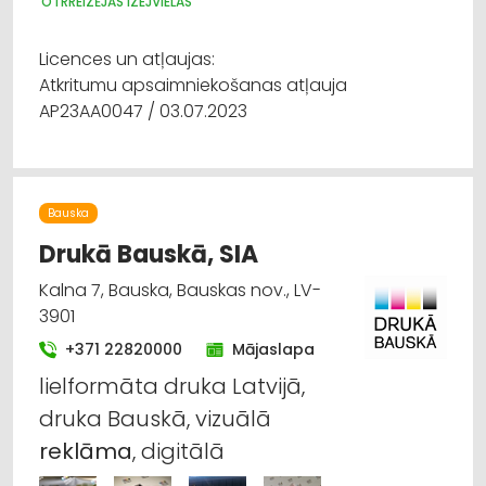
OTRREIZĒJĀS IZEJVIELAS
Licences un atļaujas:
Atkritumu apsaimniekošanas atļauja
AP23AA0047 / 03.07.2023
Bauska
Drukā Bauskā, SIA
Kalna 7, Bauska, Bauskas nov., LV-
3901
+371 22820000
Mājaslapa
lielformāta druka Latvijā,
druka Bauskā, vizuālā
reklāma
, digitālā