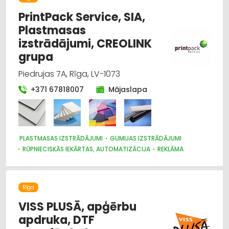
PrintPack Service, SIA,
Plastmasas
izstrādājumi, CREOLINK
grupa
Piedrujas 7A, Rīga, LV-1073
+371 67818007
Mājaslapa
PLASTMASAS IZSTRĀDĀJUMI
GUMIJAS IZSTRĀDĀJUMI
RŪPNIECISKĀS IEKĀRTAS, AUTOMATIZĀCIJA
REKLĀMA
REKLĀMA: VIDES
METĀLAPSTRĀDE
Rīga
VISS PLUSĀ, apģērbu
apdruka, DTF