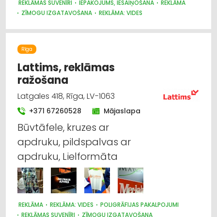
REKLĀMAS SUVENĪRI
IEPAKOJUMS, IESAIŅOŠANA
REKLĀMA
ZĪMOGU IZGATAVOŠANA
REKLĀMA: VIDES
POLIGRĀFIJAS PAKALPOJUMI
METĀLAPSTRĀDE
REKLĀMAS UN MEDIJU AĢENTŪRAS
SUVENĪRI, DĀVANAS
PASĀKUMU ORGANIZĒŠANA, ATRIBŪTIKA
Rīga
KANCELEJAS PREČU TIRDZNIECĪBA
ATSLĒGAS, SLĒDZENES
BIZNESA KONSULTĀCIJAS, PAKALPOJUMI
Lattims, reklāmas
ražošana
Latgales 418, Rīga, LV-1063
+371 67260528
Mājaslapa
Būvtāfele, kruzes ar
apdruku, pildspalvas ar
apdruku, Lielformāta
REKLĀMA
REKLĀMA: VIDES
POLIGRĀFIJAS PAKALPOJUMI
REKLĀMAS SUVENĪRI
ZĪMOGU IZGATAVOŠANA