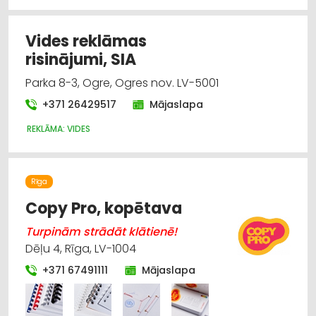
Zīmogu izgatavošana
Vides reklāmas
Suvenīri, dāvanas
risinājumi, SIA
Parka 8-3, Ogre, Ogres nov. LV-5001
Foto pakalpojumi
+371 26429517
Mājaslapa
Pavairošanas darbi
REKLĀMA: VIDES
Reklāmas izejmateriāli un iekārtas
Rīga
Copy Pro, kopētava
Turpinām strādāt klātienē!
Dēļu 4, Rīga, LV-1004
+371 67491111
Mājaslapa