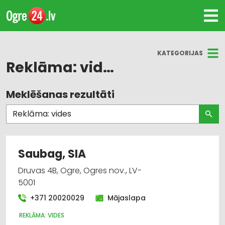
KATEGORIJAS
Reklāma: vides
Meklēšanas rezultāti
Visas nozares
Reklāma
Reklāma: vides
Saubag, SIA
Poligrāfijas pakalpojumi
Druvas 4B, Ogre, Ogres nov., LV-
5001
Reklāmas suvenīri
+371 20020029
Mājaslapa
Iepakojums, iesaiņošana
REKLĀMA: VIDES