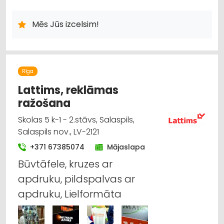
IEPAKOJUMS, IESAIŅOŠANA
Mēs Jūs izcelsim!
Rīga
Lattims, reklāmas
ražošana
Skolas 5 k-1 - 2.stāvs, Salaspils,
Salaspils nov., LV-2121
+371 67385074
Mājaslapa
Būvtāfele, kruzes ar
apdruku, pildspalvas ar
apdruku, Lielformāta