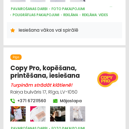
PAVAIROŠANAS DARBI
FOTO PAKALPOJUMI
POLIGRĀFIJAS PAKALPOJUMI
REKLĀMA
REKLĀMA: VIDES
REKLĀMAS SUVENĪRI
SUVENĪRI, DĀVANAS
Iesiešana vākos vai spirālē
Rīga
Copy Pro, kopēšana,
printēšana, iesiešana
Turpinām strādāt klātienē!
Raiņa bulvāris 17, Rīga, LV-1050
+371 67211560
Mājaslapa
PAVAIROŠANAS DARBI
FOTO PAKALPOJUMI