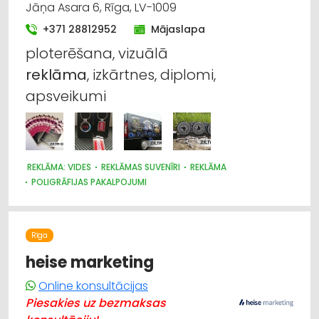
Jāņa Asara 6, Rīga, LV-1009
UGUNSDZĒSĪBAS UN UGUNSAIZSARDZĪBAS LĪDZEKĻI
AUTO ĶĪMIJA, AUTO KRĀSAS
HIGIĒNAS PRECES
+371 28812952
Mājaslapa
APAVI: TIRDZNIECĪBA
ploterēšana, vizuālā
HIDRAULISKĀS UN PNEIMATISKĀS IERĪCES
INSTRUMENTU UN DARBARĪKU LABOŠANA, SERVISS
reklāma
, izkārtnes, diplomi,
KRĀSAS, LAKAS, BŪVĶĪMIJA: VAIRUMTIRDZNIECĪBA
apsveikumi
KRĀSAS, LAKAS, BŪVĶĪMIJA: TIRDZNIECĪBA
VENTILĀCIJAS UN KONDICIONĒŠANAS SISTĒMAS UN IEKĀRTAS
TELPĀM
AGROĶĪMIJA, MĒSLOŠANAS LĪDZEKĻI
REKLĀMA: VIDES
REKLĀMAS SUVENĪRI
REKLĀMA
POLIGRĀFIJAS PAKALPOJUMI
Rīga
heise marketing
Online konsultācijas
Piesakies uz bezmaksas