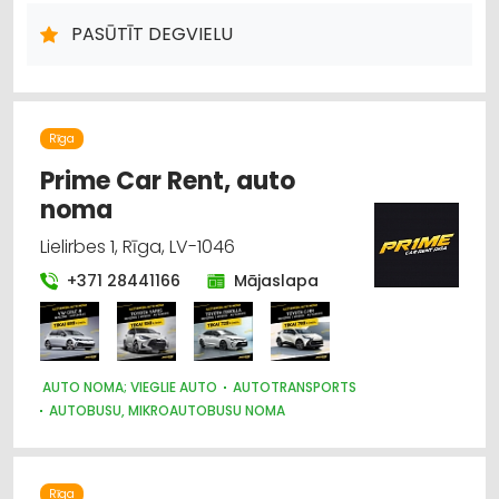
TRANSPORTĒŠANA
PASŪTĪT DEGVIELU
KURINĀMAIS
Rīga
Prime Car Rent, auto
noma
Lielirbes 1, Rīga, LV-1046
+371 28441166
Mājaslapa
AUTO NOMA; VIEGLIE AUTO
AUTOTRANSPORTS
AUTOBUSU, MIKROAUTOBUSU NOMA
PASAŽIERU PĀRVADĀJUMI
NOMA
Rīga