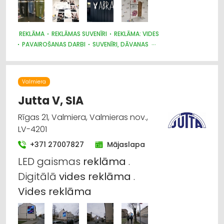
REKLĀMA
REKLĀMAS SUVENĪRI
REKLĀMA: VIDES
PAVAIROŠANAS DARBI
SUVENĪRI, DĀVANAS
POLIGRĀFIJAS PAKALPOJUMI
ZĪMOGU IZGATAVOŠANA
IEPAKOJUMS, IESAIŅOŠANA
PASĀKUMU ORGANIZĒŠANA, ATRIBŪTIKA
Valmiera
APĢĒRBI: TIRDZNIECĪBA
Jutta V, SIA
Rīgas 21, Valmiera, Valmieras nov.,
LV-4201
+371 27007827
Mājaslapa
LED gaismas
reklāma
.
Digitālā
vides
reklāma
.
Vides
reklāma