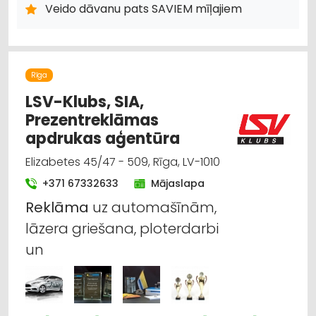
Veido dāvanu pats SAVIEM mīļajiem
Rīga
LSV-Klubs, SIA,
Prezentreklāmas
apdrukas aģentūra
Elizabetes 45/47 - 509, Rīga, LV-1010
+371 67332633
Mājaslapa
Reklāma
uz automašīnām,
lāzera griešana, ploterdarbi
un