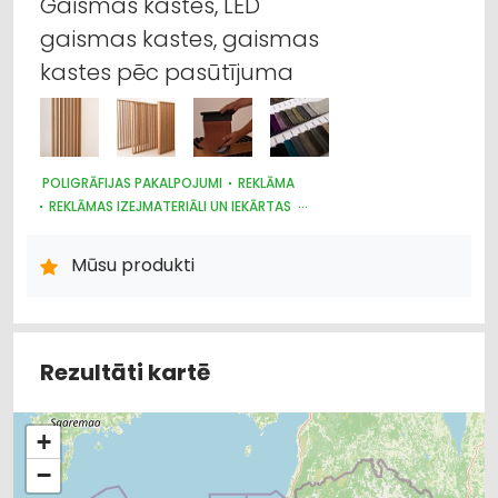
Gaismas kastes, LED
gaismas kastes, gaismas
kastes pēc pasūtījuma
POLIGRĀFIJAS PAKALPOJUMI
REKLĀMA
REKLĀMAS IZEJMATERIĀLI UN IEKĀRTAS
DIZAINS UN INTERJERS; PRIEKŠMETI UN PAKALPOJUMI
REKLĀMA: VIDES
Mūsu produkti
Rezultāti kartē
+
−