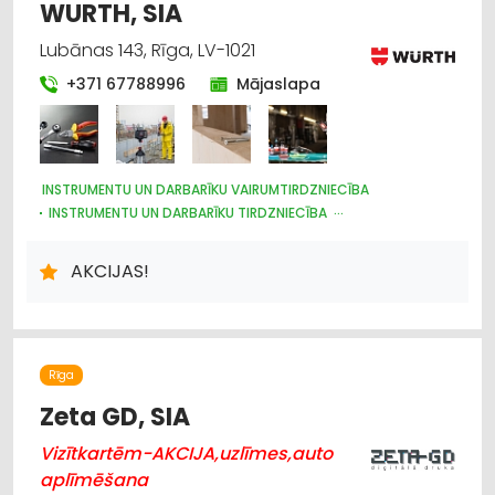
WURTH, SIA
Lubānas 143, Rīga, LV-1021
+371 67788996
Mājaslapa
INSTRUMENTU UN DARBARĪKU VAIRUMTIRDZNIECĪBA
INSTRUMENTU UN DARBARĪKU TIRDZNIECĪBA
METĀLIZSTRĀDĀJUMI
MOTORU EĻĻAS, SMĒRVIELAS
AUTOSERVISU APRĪKOJUMS
ĶĪMISKĀS PRECES
AKCIJAS!
DARBA AIZSARDZĪBAS LĪDZEKĻI, FORMASTĒRPI, DARBA APĢĒRBI
UN APAVI; TIRDZNIECĪBA
DARBA AIZSARDZĪBAS LĪDZEKĻI, DARBA APĢĒRBI;
VAIRUMTIRDZNIECĪBA
BŪVMATERIĀLU, BŪVKONSTRUKCIJU TIRDZNIECĪBA
Rīga
BŪVMATERIĀLU, BŪVKONSTRUKCIJU VAIRUMTIRDZNIECĪBA
UZKOPŠANAS LĪDZEKĻI UN TEHNIKA, PROFESIONĀLĀ
Zeta GD, SIA
ELEKTROTEHNISKO IEKĀRTU UN ELEKTROMATERIĀLU
VAIRUMTIRDZNIECĪBA
Vizītkartēm-AKCIJA,uzlīmes,auto
ELEKTROTEHNISKO IEKĀRTU UN ELEKTROMATERIĀLU
aplīmēšana
TIRDZNIECĪBA