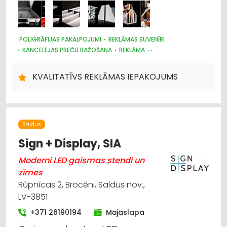
POLIGRĀFIJAS PAKALPOJUMI
REKLĀMAS SUVENĪRI
KANCELEJAS PREČU RAŽOŠANA
REKLĀMA
IEPAKOJUMS, IESAIŅOŠANA
REKLĀMAS IZEJMATERIĀLI UN IEKĀRTAS
KVALITATĪVS REKLĀMAS IEPAKOJUMS
Saldus
Sign + Display, SIA
Moderni LED gaismas stendi un
zīmes
Rūpnīcas 2, Brocēni, Saldus nov.,
LV-3851
+371 26190194
Mājaslapa