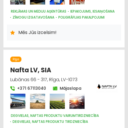
REKLĀMAS UN MEDIJU AĢENTŪRAS
IEPAKOJUMS, IESAIŅOŠANA
ZĪMOGU IZGATAVOŠANA
POLIGRĀFIJAS PAKALPOJUMI
REKLĀMA: VIDES
REKLĀMA
REKLĀMAS SUVENĪRI
Mēs Jūs izcelsim!
Rīga
Nafta LV, SIA
Lubānas 66 - 317, Rīga, LV-1073
+371 67113040
Mājaslapa
DEGVIELAS, NAFTAS PRODUKTU VAIRUMTIRDZNIECĪBA
DEGVIELAS, NAFTAS PRODUKTU TIRDZNIECĪBA
DEGVIELAS, NAFTAS PRODUKTU UZGLABĀŠANA UN