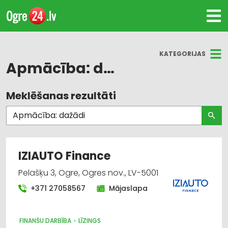
KATEGORIJAS
Apmācība: dažādi
Meklēšanas rezultāti
Visas nozares
Biznesa konsultācijas, pakalpojumi
Apmācība: dažādi
IZIAUTO Finance
Juridiskie pakalpojumi
Pelašķu 3, Ogre, Ogres nov., LV-5001
+371 27058567
Mājaslapa
Darba aizsardzības konsultācijas, darba drošība
Ugunsdzēsības un ugunsaizsardzības līdzekļi
FINANŠU DARBĪBA
LĪZINGS