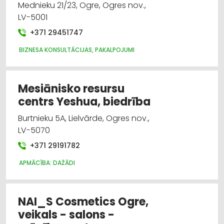
Mednieku 21/23, Ogre, Ogres nov.,
LV-5001
+371 29451747
BIZNESA KONSULTĀCIJAS, PAKALPOJUMI
Mesiānisko resursu
centrs Yeshua, biedrība
Burtnieku 5A, Lielvārde, Ogres nov.,
LV-5070
+371 29191782
APMĀCĪBA: DAŽĀDI
NAI_S Cosmetics Ogre,
veikals - salons -