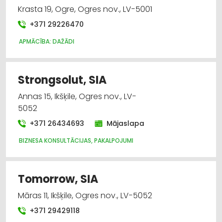
Krasta 19, Ogre, Ogres nov., LV-5001
+371 29226470
APMĀCĪBA: DAŽĀDI
Strongsolut, SIA
Annas 15, Ikšķile, Ogres nov., LV-
5052
+371 26434693
Mājaslapa
BIZNESA KONSULTĀCIJAS, PAKALPOJUMI
Tomorrow, SIA
Māras 11, Ikšķile, Ogres nov., LV-5052
+371 29429118