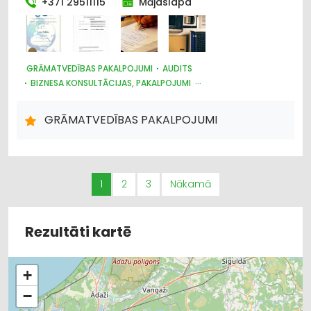
+371 29511115
Mājaslapa
GRĀMATVEDĪBAS PAKALPOJUMI
AUDITS
BIZNESA KONSULTĀCIJAS, PAKALPOJUMI
JURIDISKIE PAKALPOJUMI
GRĀMATVEDĪBAS PAKALPOJUMI
1
2
3
Nākamā
Rezultāti kartē
+
−