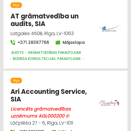
Rīga
AT grāmatvedība un
audits, SIA
Latgales 450B, Rīga, LV-1063
+371 28397766
Mājaslapa
AUDITS
GRĀMATVEDĪBAS PAKALPOJUMI
BIZNESA KONSULTĀCIJAS, PAKALPOJUMI
JURIDISKIE PAKALPOJUMI
Rīga
Ari Accounting Service,
SIA
Licencēts grāmatvedības
uzņēmums AGL000200 ©
Lāčplēša 27 - 6, Rīga, LV-1011