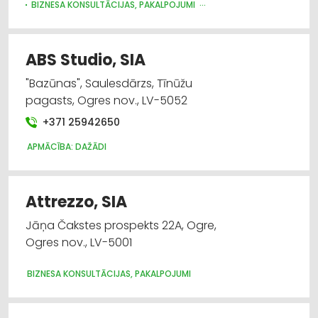
BIZNESA KONSULTĀCIJAS, PAKALPOJUMI
Finanšu darbība
AUTO TIRDZNIECĪBA, AUTOSALONI
Grāmatvedības pakalpojumi
ABS Studio, SIA
"Bazūnas", Saulesdārzs, Tīnūžu
Līzings
pagasts, Ogres nov., LV-5052
Apmācība: valodu
+371 25942650
APMĀCĪBA: DAŽĀDI
Lombardi, ieķīlāšana
Attrezzo, SIA
Jāņa Čakstes prospekts 22A, Ogre,
Ogres nov., LV-5001
BIZNESA KONSULTĀCIJAS, PAKALPOJUMI