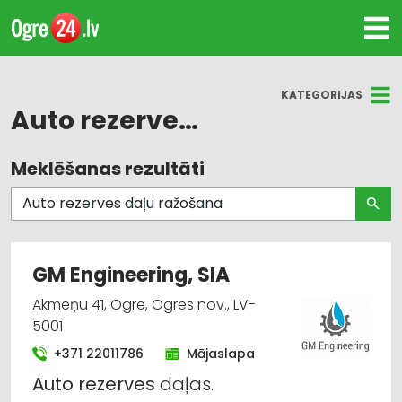
KATEGORIJAS
Auto rezerves daļu ražošana
Meklēšanas rezultāti
Visas nozares
Lauksaimniecības tehnikas un traktortehnikas
rezerves daļas
GM Engineering, SIA
Auto remonts, apkope
Akmeņu 41, Ogre, Ogres nov., LV-
Auto rezerves daļu tirdzniecība
5001
+371 22011786
Mājaslapa
Lauksaimniecības tehnikas un traktortehnikas
Auto
rezerves
daļas.
tirdzniecība