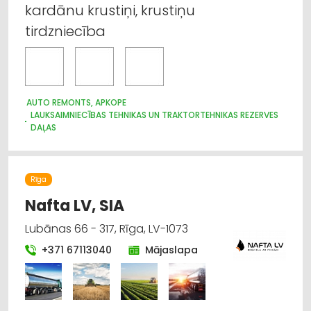
kardānu krustiņi, krustiņu
tirdzniecība
AUTO REMONTS, APKOPE
LAUKSAIMNIECĪBAS TEHNIKAS UN TRAKTORTEHNIKAS REZERVES
DAĻAS
LAUKSAIMNIECĪBAS TEHNIKAS UN TRAKTORTEHNIKAS
RAŽOŠANA
AUTO REZERVES DAĻU TIRDZNIECĪBA
Rīga
Nafta LV, SIA
Lubānas 66 - 317, Rīga, LV-1073
+371 67113040
Mājaslapa