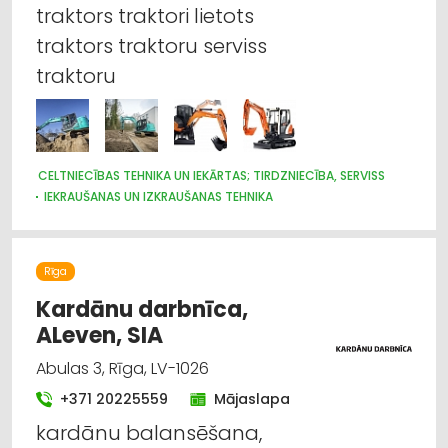
AUTO REZERVES DAĻU TIRDZNIECĪBA
traktors traktori lietots
AUTO REMONTS, APKOPE
traktors traktoru serviss
traktoru
CELTNIECĪBAS TEHNIKA UN IEKĀRTAS; TIRDZNIECĪBA, SERVISS
IEKRAUŠANAS UN IZKRAUŠANAS TEHNIKA
MEŽKOPĪBAS UN MEŽIZSTRĀDES TEHNIKA
LAUKSAIMNIECĪBAS TEHNIKAS UN TRAKTORTEHNIKAS
TIRDZNIECĪBA
LAUKSAIMNIECĪBAS TEHNIKAS UN TRAKTORTEHNIKAS REZERVES
Rīga
DAĻAS
Kardānu darbnīca,
LAUKSAIMNIECĪBAS TEHNIKAS UN TRAKTORTEHNIKAS
LABOŠANA, REMONTS
ALeven, SIA
CEĻU UN TILTU BŪVE, UZTURĒŠANA
Abulas 3, Rīga, LV-1026
+371 20225559
Mājaslapa
kardānu balansēšana,