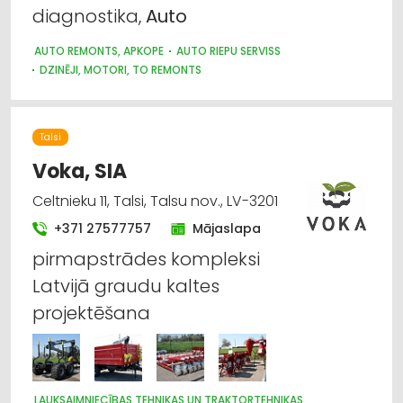
diagnostika,
Auto
AUTO REMONTS, APKOPE
AUTO RIEPU SERVISS
DZINĒJI, MOTORI, TO REMONTS
AUTO REZERVES DAĻU TIRDZNIECĪBA
AUTO RIEPU, AUTO DISKU TIRDZNIECĪBA
Talsi
Voka, SIA
Celtnieku 11, Talsi, Talsu nov., LV-3201
+371 27577757
Mājaslapa
pirmapstrādes kompleksi
Latvijā graudu kaltes
projektēšana
LAUKSAIMNIECĪBAS TEHNIKAS UN TRAKTORTEHNIKAS