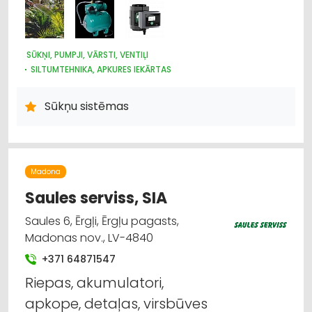
SŪKŅI, PUMPJI, VĀRSTI, VENTIĻI
SILTUMTEHNIKA, APKURES IEKĀRTAS
ŪDENSAPGĀDE UN KANALIZĀCIJA
SILTUMAPGĀDE UN SILTUMTĪKLI
Sūkņu sistēmas
Madona
Saules serviss, SIA
Saules 6, Ērgļi, Ērgļu pagasts,
Madonas nov., LV-4840
+371 64871547
Riepas, akumulatori,
apkope, detaļas, virsbūves