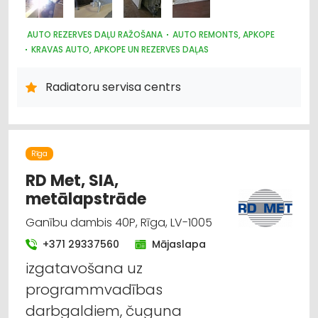
AUTO REZERVES DAĻU RAŽOŠANA
AUTO REMONTS, APKOPE
KRAVAS AUTO, APKOPE UN REZERVES DAĻAS
AUTO KONDICIONĒŠANAS SISTĒMAS, AUTOREFRIŽERATORI
AUTO REZERVES DAĻU TIRDZNIECĪBA
Radiatoru servisa centrs
AUTO REZERVES DAĻU VAIRUMTIRDZNIECĪBA
AUTOTRANSPORTS
LAUKSAIMNIECĪBAS TEHNIKAS UN TRAKTORTEHNIKAS REZERVES
DAĻAS
Rīga
RD Met, SIA,
metālapstrāde
Ganību dambis 40P, Rīga, LV-1005
+371 29337560
Mājaslapa
izgatavošana uz
programmvadības
darbgaldiem, čuguna