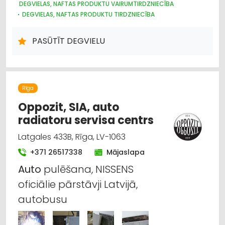
DEGVIELAS, NAFTAS PRODUKTU VAIRUMTIRDZNIECĪBA
DEGVIELAS, NAFTAS PRODUKTU TIRDZNIECĪBA
DEGVIELAS, NAFTAS PRODUKTU UZGLABĀŠANA UN
TRANSPORTĒŠANA
PASŪTĪT DEGVIELU
KURINĀMAIS
Rīga
Oppozit, SIA, auto
radiatoru servisa centrs
Latgales 433B, Rīga, LV-1063
+371 26517338
Mājaslapa
Auto
pulēšana, NISSENS
oficiālie pārstāvji Latvijā,
autobusu