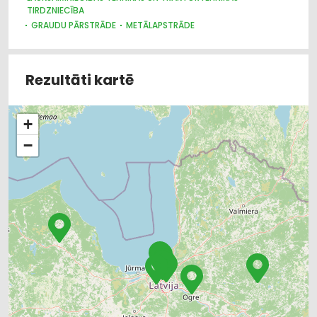
TIRDZNIECĪBA
GRAUDU PĀRSTRĀDE
METĀLAPSTRĀDE
METĀLIZSTRĀDĀJUMI
CELTNIECĪBAS UN REMONTA DARBI
Rezultāti kartē
+
−