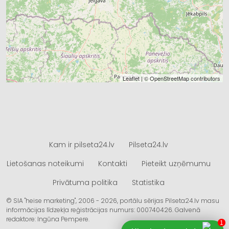
Leaflet
| ©
OpenStreetMap
contributors
Kam ir pilseta24.lv
Pilseta24.lv
Lietošanas noteikumi
Kontakti
Pieteikt uzņēmumu
Privātuma politika
Statistika
© SIA "heise marketing", 2006 - 2026, portālu sērijas Pilseta24.lv masu
informācijas līdzekļa reģistrācijas numurs: 000740426. Galvenā
redaktore: Ingūna Pempere.
1