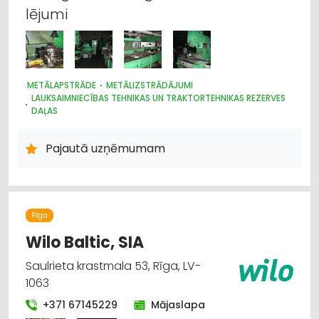
lējumi
METĀLAPSTRĀDE
METĀLIZSTRĀDĀJUMI
LAUKSAIMNIECĪBAS TEHNIKAS UN TRAKTORTEHNIKAS REZERVES
DAĻAS
PĀRTIKAS RŪPNIECĪBAS IEKĀRTAS
MAŠĪNBŪVE
PLASTMASAS IZSTRĀDĀJUMI
Pajautā uzņēmumam
Rīga
Wilo Baltic, SIA
Saulrieta krastmala 53, Rīga, LV-
1063
+371 67145229
Mājaslapa