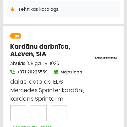
IEKRAUŠANAS UN IZKRAUŠANAS TEHNIKA
LAUKSAIMNIECĪBAS TEHNIKAS UN TRAKTORTEHNIKAS NOMA
Tehnikas katalogs
LAUKSAIMNIECĪBAS TEHNIKAS UN TRAKTORTEHNIKAS REZERVES
DAĻAS
MOTORU EĻĻAS, SMĒRVIELAS
MEŽKOPĪBAS UN MEŽIZSTRĀDES TEHNIKA
AUTO ĶĪMIJA, AUTO KRĀSAS
Rīga
LABIEKĀRTOŠANA, APZAĻUMOŠANA
UZKOPŠANAS SERVISS
Kardānu darbnīca,
DĀRZA TEHNIKA UN INVENTĀRS
LAUKSAIMNIECĪBAS TEHNIKAS UN TRAKTORTEHNIKAS
ALeven, SIA
LABOŠANA, REMONTS
Abulas 3, Rīga, LV-1026
+371 20225559
Mājaslapa
daļas
, detaļas, EDS
Mercedes Sprinter kardāni,
kardāns Sprinterim