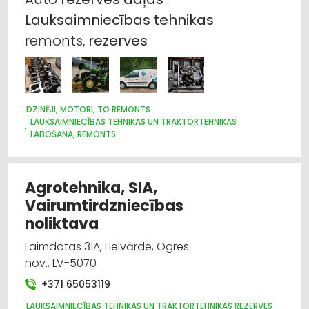
Lauksaimniecības
tehnikas
remonts,
rezerves
DZINĒJI, MOTORI, TO REMONTS
LAUKSAIMNIECĪBAS TEHNIKAS UN TRAKTORTEHNIKAS
LABOŠANA, REMONTS
CEĻU UN TILTU BŪVE, UZTURĒŠANA
KUĢU BŪVE UN REMONTS
CELTNIECĪBAS TEHNIKA UN IEKĀRTAS; NOMA
LAUKSAIMNIECĪBAS TEHNIKAS UN TRAKTORTEHNIKAS
Agrotehnika, SIA,
TIRDZNIECĪBA
Vairumtirdzniecības
IEKRAUŠANAS UN IZKRAUŠANAS TEHNIKA
LAUKSAIMNIECĪBAS TEHNIKAS UN TRAKTORTEHNIKAS NOMA
noliktava
LAUKSAIMNIECĪBAS TEHNIKAS UN TRAKTORTEHNIKAS REZERVES
DAĻAS
Laimdotas 31A, Lielvārde, Ogres
MEŽKOPĪBAS UN MEŽIZSTRĀDES TEHNIKA
nov., LV-5070
MOTORU EĻĻAS, SMĒRVIELAS
AUTO ĶĪMIJA, AUTO KRĀSAS
+371 65053119
LABIEKĀRTOŠANA, APZAĻUMOŠANA
UZKOPŠANAS SERVISS
DĀRZA TEHNIKA UN INVENTĀRS
LAUKSAIMNIECĪBAS TEHNIKAS UN TRAKTORTEHNIKAS REZERVES