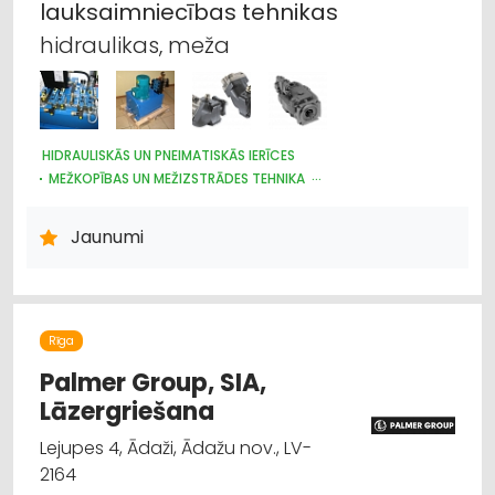
lauksaimniecības
tehnikas
hidraulikas, meža
HIDRAULISKĀS UN PNEIMATISKĀS IERĪCES
MEŽKOPĪBAS UN MEŽIZSTRĀDES TEHNIKA
LAUKSAIMNIECĪBAS TEHNIKAS UN TRAKTORTEHNIKAS REZERVES
DAĻAS
Jaunumi
MAŠĪNBŪVE
RŪPNIECISKĀS IEKĀRTAS, AUTOMATIZĀCIJA
KOKAPSTRĀDES IEKĀRTAS UN INSTRUMENTI
METĀLAPSTRĀDES IEKĀRTAS UN INSTRUMENTI
KOKAPSTRĀDE
METĀLAPSTRĀDE
KUĢU BŪVE UN REMONTS
Rīga
Palmer Group, SIA,
Lāzergriešana
Lejupes 4, Ādaži, Ādažu nov., LV-
2164