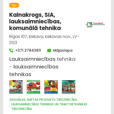
LABOŠANA, REMONTS
Rīga
CELTNIECĪBAS TEHNIKA UN IEKĀRTAS; NOMA
Kalnakrogs, SIA,
lauksaimniecības,
komunālā tehnika
Rīgas 107, Ķekava, Ķekavas nov., LV-
2123
+371 27843811
Mājaslapa
Lauksaimniecības
tehnika
-
lauksaimniecības
tehnikas
DEGVIELAS, NAFTAS PRODUKTU TIRDZNIECĪBA
LAUKSAIMNIECĪBAS TEHNIKAS UN TRAKTORTEHNIKAS
TIRDZNIECĪBA