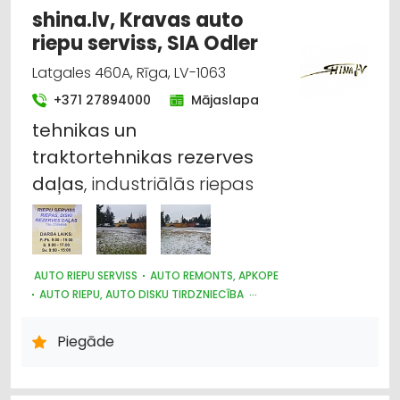
LAUKSAIMNIECĪBAS PAKALPOJUMI
shina.lv, Kravas auto
LAUKSAIMNIECĪBAS TEHNIKAS UN TRAKTORTEHNIKAS
riepu serviss, SIA Odler
TIRDZNIECĪBA
LAUKSAIMNIECĪBAS TEHNIKAS UN TRAKTORTEHNIKAS REZERVES
Latgales 460A, Rīga, LV-1063
DAĻAS
LAUKSAIMNIECĪBAS TEHNIKAS UN TRAKTORTEHNIKAS
+371 27894000
Mājaslapa
LABOŠANA, REMONTS
tehnikas
un
KOKAPSTRĀDE
SADZĪVES TEHNIKAS TIRDZNIECĪBA
SADZĪVES TEHNIKAS VAIRUMTIRDZNIECĪBA
traktortehnikas
rezerves
MEDICĪNAS TEHNIKA, INSTRUMENTI, PRECES UN PIEDERUMI
daļas
, industriālās riepas
AUTO RIEPU SERVISS
AUTO REMONTS, APKOPE
AUTO RIEPU, AUTO DISKU TIRDZNIECĪBA
KRAVAS AUTO, APKOPE UN REZERVES DAĻAS
AUTO ĶĪMIJA, AUTO KRĀSAS
MOTORU EĻĻAS, SMĒRVIELAS
Piegāde