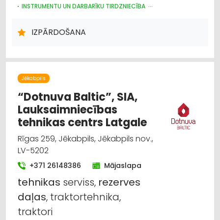
INSTRUMENTU UN DARBARĪKU TIRDZNIECĪBA
MEŽKOPĪBAS UN MEŽIZSTRĀDES TEHNIKA
LAUKSAIMNIECĪBAS TEHNIKAS UN TRAKTORTEHNIKAS
IZPĀRDOŠANA
LABOŠANA, REMONTS
LAUKSAIMNIECĪBAS TEHNIKAS UN TRAKTORTEHNIKAS REZERVES
DAĻAS
ELEKTRODZINĒJI, ELEKTROMOTORI, TO REMONTS
LABIEKĀRTOŠANA, APZAĻUMOŠANA
Jēkabpils
KOKU KOPŠANA, ARBORISTI
INTERNETVEIKALI, E-KOMERCIJA
“Dotnuva Baltic”, SIA,
Lauksaimniecības
tehnikas centrs Latgale
Rīgas 259, Jēkabpils, Jēkabpils nov.,
LV-5202
+371 26148386
Mājaslapa
tehnikas
serviss,
rezerves
daļas
, traktortehnika,
traktori