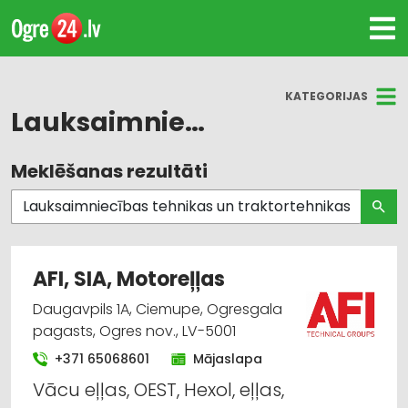
KATEGORIJAS
Lauksaimniecības tehnikas un traktortehnikas rezerves daļas
Meklēšanas rezultāti
Visas nozares
Lauksaimniecības tehnikas un traktortehnikas
rezerves daļas
AFI, SIA, Motoreļļas
Lauksaimniecības tehnikas un traktortehnikas
labošana, remonts
Daugavpils 1A, Ciemupe, Ogresgala
pagasts, Ogres nov., LV-5001
Lauksaimniecības tehnikas un traktortehnikas
+371 65068601
Mājaslapa
tirdzniecība
Vācu eļļas, OEST, Hexol, eļļas,