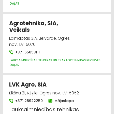
SŪKŅI, PUMPJI, VĀRSTI, VENTIĻI
DAĻAS
AUTO REZERVES DAĻU TIRDZNIECĪBA
AUTO REMONTS, APKOPE
Agrotehnika, SIA,
Veikals
Laimdotas 31A, Lielvārde, Ogres
nov., LV-5070
+371 65053111
LAUKSAIMNIECĪBAS TEHNIKAS UN TRAKTORTEHNIKAS REZERVES
DAĻAS
LVK Agro, SIA
Elkšņu 21, Ikšķile, Ogres nov., LV-5052
+371 25922250
Mājaslapa
Lauksaimniecības
tehnikas