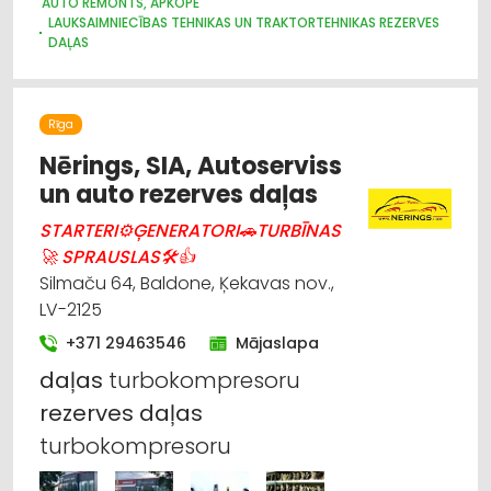
AUTO REMONTS, APKOPE
LAUKSAIMNIECĪBAS TEHNIKAS UN TRAKTORTEHNIKAS REZERVES
DAĻAS
LAUKSAIMNIECĪBAS TEHNIKAS UN TRAKTORTEHNIKAS
RAŽOŠANA
AUTO REZERVES DAĻU TIRDZNIECĪBA
Rīga
Nērings, SIA, Autoserviss
un auto rezerves daļas
STARTERI⚙ĢENERATORI🚗TURBĪNAS
🚀 SPRAUSLAS🛠👍
Silmaču 64, Baldone, Ķekavas nov.,
LV-2125
+371 29463546
Mājaslapa
daļas
turbokompresoru
rezerves
daļas
turbokompresoru