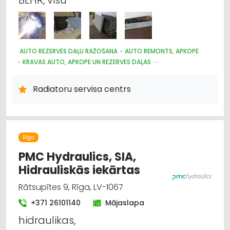
AUTO REZERVES DAĻU RAŽOŠANA
AUTO REMONTS, APKOPE
KRAVAS AUTO, APKOPE UN REZERVES DAĻAS
AUTO KONDICIONĒŠANAS SISTĒMAS, AUTOREFRIŽERATORI
AUTO REZERVES DAĻU TIRDZNIECĪBA
Radiatoru servisa centrs
AUTO REZERVES DAĻU VAIRUMTIRDZNIECĪBA
AUTOTRANSPORTS
LAUKSAIMNIECĪBAS TEHNIKAS UN TRAKTORTEHNIKAS REZERVES
DAĻAS
Rīga
PMC Hydraulics, SIA,
Hidrauliskās iekārtas
Rātsupītes 9, Rīga, LV-1067
+371 26101140
Mājaslapa
hidraulikas,