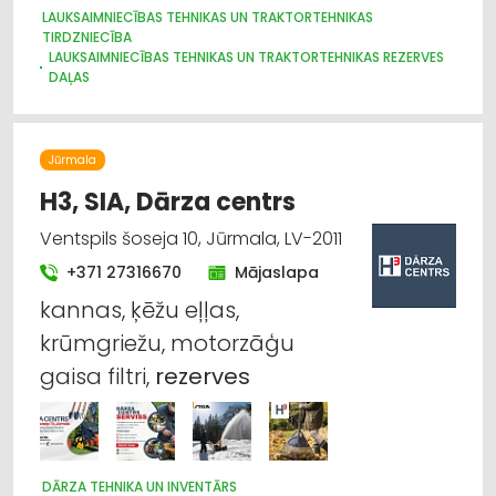
LAUKSAIMNIECĪBAS TEHNIKAS UN TRAKTORTEHNIKAS
TIRDZNIECĪBA
LAUKSAIMNIECĪBAS TEHNIKAS UN TRAKTORTEHNIKAS REZERVES
DAĻAS
LAUKSAIMNIECĪBAS TEHNIKAS UN TRAKTORTEHNIKAS
LABOŠANA, REMONTS
LOPKOPĪBA
GRAUDU PĀRSTRĀDE
Jūrmala
LAUKSAIMNIECĪBAS PAKALPOJUMI
IEKRAUŠANAS UN IZKRAUŠANAS TEHNIKA
SĒKLAS UN STĀDI
H3, SIA, Dārza centrs
Ventspils šoseja 10, Jūrmala, LV-2011
+371 27316670
Mājaslapa
kannas, ķēžu eļļas,
krūmgriežu, motorzāģu
gaisa filtri,
rezerves
DĀRZA TEHNIKA UN INVENTĀRS