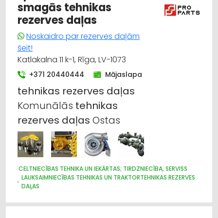
smagās tehnikas
rezerves daļas
Noskaidro par rezerves daļām
šeit!
Katlakalna 11 k-1, Rīga, LV-1073
+371 20440444
Mājaslapa
tehnikas
rezerves
daļas
Komunālās
tehnikas
rezerves
daļas
Ostas
CELTNIECĪBAS TEHNIKA UN IEKĀRTAS; TIRDZNIECĪBA, SERVISS
LAUKSAIMNIECĪBAS TEHNIKAS UN TRAKTORTEHNIKAS REZERVES
DAĻAS
HIDRAULISKĀS UN PNEIMATISKĀS IERĪCES
MEŽKOPĪBAS UN MEŽIZSTRĀDES TEHNIKA
KRAVAS AUTO, APKOPE UN REZERVES DAĻAS