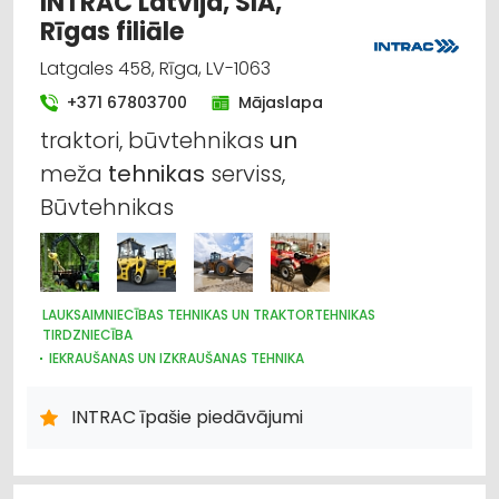
INTRAC Latvija, SIA,
LAUKSAIMNIECĪBAS TEHNIKAS UN TRAKTORTEHNIKAS
Rīgas filiāle
LABOŠANA, REMONTS
KOKAPSTRĀDE
SADZĪVES TEHNIKAS TIRDZNIECĪBA
Latgales 458, Rīga, LV-1063
SADZĪVES TEHNIKAS VAIRUMTIRDZNIECĪBA
+371 67803700
Mājaslapa
MEDICĪNAS TEHNIKA, INSTRUMENTI, PRECES UN PIEDERUMI
traktori, būvtehnikas
un
meža
tehnikas
serviss,
Būvtehnikas
LAUKSAIMNIECĪBAS TEHNIKAS UN TRAKTORTEHNIKAS
TIRDZNIECĪBA
IEKRAUŠANAS UN IZKRAUŠANAS TEHNIKA
NOLIKTAVU TEHNIKA UN APRĪKOJUMS
CELTNIECĪBAS TEHNIKA UN IEKĀRTAS; TIRDZNIECĪBA, SERVISS
INTRAC īpašie piedāvājumi
MEŽKOPĪBAS UN MEŽIZSTRĀDES TEHNIKA
LAUKSAIMNIECĪBAS TEHNIKAS UN TRAKTORTEHNIKAS REZERVES
DAĻAS
LAUKSAIMNIECĪBAS TEHNIKAS UN TRAKTORTEHNIKAS