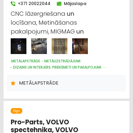
+371 20022044
Mājaslapa
CNC lāzergriešana
un
locīšana, Metināšanas
pakalpojumi, MIGMAG
un
METĀLAPSTRĀDE
METĀLIZSTRĀDĀJUMI
DIZAINS UN INTERJERS; PRIEKŠMETI UN PAKALPOJUMI
JAHTU, LAIVU UN KUTERU BŪVE
DĀRZA TEHNIKA UN INVENTĀRS
VĀRTI, ŽOGI
METĀLAPSTRĀDE
TREPES, KĀPNES
RESTAURĀCIJA
PĀRTIKAS RŪPNIECĪBAS IEKĀRTAS
MAŠĪNBŪVE
LAUKSAIMNIECĪBAS TEHNIKAS UN TRAKTORTEHNIKAS REZERVES
DAĻAS
Rīga
Pro-Parts, VOLVO
spectehnika, VOLVO