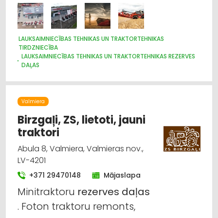
LAUKSAIMNIECĪBAS TEHNIKAS UN TRAKTORTEHNIKAS
TIRDZNIECĪBA
LAUKSAIMNIECĪBAS TEHNIKAS UN TRAKTORTEHNIKAS REZERVES
DAĻAS
LAUKSAIMNIECĪBAS TEHNIKAS UN TRAKTORTEHNIKAS
LABOŠANA, REMONTS
LOPKOPĪBA
GRAUDU PĀRSTRĀDE
Valmiera
LAUKSAIMNIECĪBAS PAKALPOJUMI
IEKRAUŠANAS UN IZKRAUŠANAS TEHNIKA
Birzgaļi, ZS, lietoti, jauni
traktori
Abula 8, Valmiera, Valmieras nov.,
LV-4201
+371 29470148
Mājaslapa
Minitraktoru
rezerves
daļas
. Foton traktoru remonts,