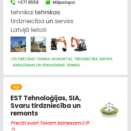
+371 8558
Mājaslapa
tehnikai
tehnikas
tirdzniecība
un
serviss
Latvijā lietoti
CELTNIECĪBAS TEHNIKA UN IEKĀRTAS; TIRDZNIECĪBA, SERVISS
IEKRAUŠANAS UN IZKRAUŠANAS TEHNIKA
MEŽKOPĪBAS UN MEŽIZSTRĀDES TEHNIKA
LAUKSAIMNIECĪBAS TEHNIKAS UN TRAKTORTEHNIKAS
TIRDZNIECĪBA
LAUKSAIMNIECĪBAS TEHNIKAS UN TRAKTORTEHNIKAS REZERVES
Rīga
DAĻAS
EST Tehnoloģijas, SIA,
LAUKSAIMNIECĪBAS TEHNIKAS UN TRAKTORTEHNIKAS
LABOŠANA, REMONTS
Svaru tirdzniecība un
CEĻU UN TILTU BŪVE, UZTURĒŠANA
remonts
Precīzi svari Tavam biznesam⚖💯
👌