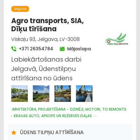
Jelgava
Agro transports, SIA,
Dīķu tīrīšana
Viskaļu 93, Jelgava, LV-3008
+371 26354784
Mājaslapa
Labiekārtošanas darbi
Jelgavā, Ūdenstilpņu
attīrīšana no ūdens
ARHITEKTŪRA, PROJEKTĒŠANA
DZINĒJI, MOTORI, TO REMONTS
KRAVAS AUTO, APKOPE UN REZERVES DAĻAS
CELTNIECĪBAS UN REMONTA DARBI
LABIEKĀRTOŠANA, APZAĻUMOŠANA
AUTOTRANSPORTS
ŪDENS TILPŅU ATTĪRĪŠANA
HIDRAULISKĀS UN PNEIMATISKĀS IERĪCES