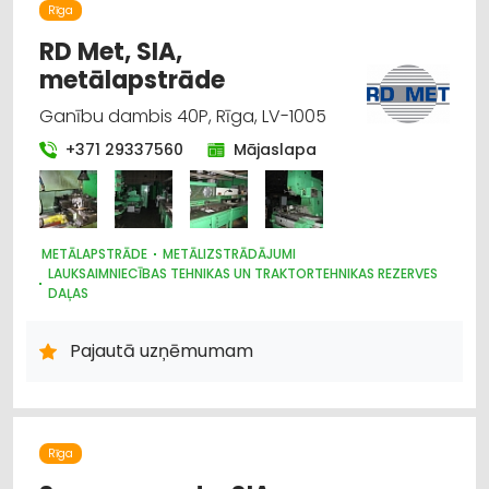
Rīga
IEKRAUŠANAS UN IZKRAUŠANAS TEHNIKA
LAUKSAIMNIECĪBAS TEHNIKAS UN TRAKTORTEHNIKAS
RD Met, SIA,
LABOŠANA, REMONTS
metālapstrāde
DZINĒJI, MOTORI, TO REMONTS
TRAKTORTEHNIKAS UZRAUDZĪBA
OSTAS, KUĢU SATIKSME
Ganību dambis 40P, Rīga, LV-1005
+371 29337560
Mājaslapa
METĀLAPSTRĀDE
METĀLIZSTRĀDĀJUMI
LAUKSAIMNIECĪBAS TEHNIKAS UN TRAKTORTEHNIKAS REZERVES
DAĻAS
PĀRTIKAS RŪPNIECĪBAS IEKĀRTAS
MAŠĪNBŪVE
PLASTMASAS IZSTRĀDĀJUMI
Pajautā uzņēmumam
Rīga