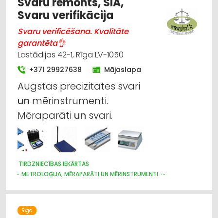
Svaru remonts, SIA,
Svaru verifikācija
Svaru verificēšana. Kvalitāte
garantēta👌
Lastādijas 42-1, Rīga LV-1050
+371 29927638
Mājaslapa
Augstas precizitātes svari
un
mērinstrumenti.
Mēraparāti
un
svari.
TIRDZNIECĪBAS IEKĀRTAS
METROLOĢIJA, MĒRAPARĀTI UN MĒRINSTRUMENTI
NOLIKTAVU TEHNIKA UN APRĪKOJUMS
INTERNETVEIKALI, E-KOMERCIJA
IEKRAUŠANAS UN IZKRAUŠANAS TEHNIKA
Rīga
LABORATORIJAS IEKĀRTAS UN PIEDERUMI