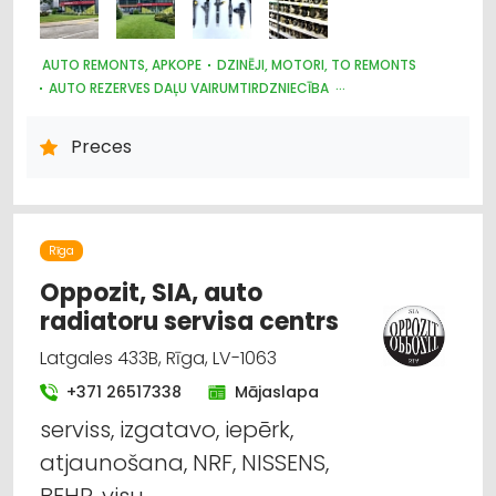
AUTO REMONTS, APKOPE
DZINĒJI, MOTORI, TO REMONTS
AUTO REZERVES DAĻU VAIRUMTIRDZNIECĪBA
KRAVAS AUTO, APKOPE UN REZERVES DAĻAS
LAUKSAIMNIECĪBAS TEHNIKAS UN TRAKTORTEHNIKAS REZERVES
Preces
DAĻAS
AUTO REZERVES DAĻU TIRDZNIECĪBA
AUTO RIEPU, AUTO DISKU TIRDZNIECĪBA
MOTORU EĻĻAS, SMĒRVIELAS
AUTO ĶĪMIJA, AUTO KRĀSAS
AUTOSERVISU APRĪKOJUMS
Rīga
Oppozit, SIA, auto
radiatoru servisa centrs
Latgales 433B, Rīga, LV-1063
+371 26517338
Mājaslapa
serviss, izgatavo, iepērk,
atjaunošana, NRF, NISSENS,
BEHR, visu