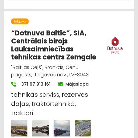
MOTORU EĻĻAS, SMĒRVIELAS
AUTO REMONTS, APKOPE
AUTO REZERVES DAĻU TIRDZNIECĪBA
AUTO RIEPU SERVISS
LAUKSAIMNIECĪBAS TEHNIKAS UN TRAKTORTEHNIKAS
LABOŠANA, REMONTS
Jelgava
“Dotnuva Baltic”, SIA,
Centrālais birojs
Lauksaimniecības
tehnikas centrs Zemgale
"Baltijas Ceļš", Brankas, Cenu
pagasts, Jelgavas nov., LV-3043
+371 67 913 161
Mājaslapa
tehnikas
serviss,
rezerves
daļas
, traktortehnika,
traktori