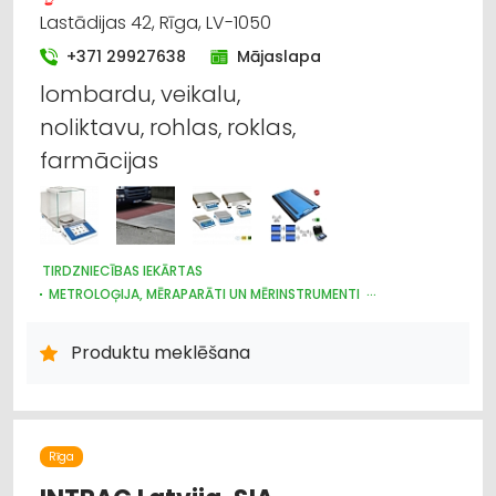
Lastādijas 42, Rīga, LV-1050
+371 29927638
Mājaslapa
lombardu, veikalu,
noliktavu, rohlas, roklas,
farmācijas
TIRDZNIECĪBAS IEKĀRTAS
METROLOĢIJA, MĒRAPARĀTI UN MĒRINSTRUMENTI
NOLIKTAVU TEHNIKA UN APRĪKOJUMS
IEKRAUŠANAS UN IZKRAUŠANAS TEHNIKA
Produktu meklēšana
INTERNETVEIKALI, E-KOMERCIJA
LABORATORIJAS IEKĀRTAS UN PIEDERUMI
LAUKSAIMNIECĪBAS PAKALPOJUMI
LAUKSAIMNIECĪBAS TEHNIKAS UN TRAKTORTEHNIKAS
TIRDZNIECĪBA
Rīga
LAUKSAIMNIECĪBAS TEHNIKAS UN TRAKTORTEHNIKAS REZERVES
DAĻAS