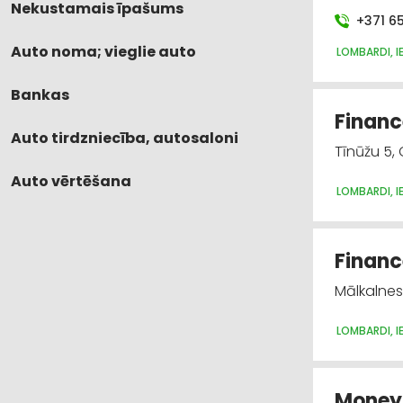
Nekustamais īpašums
+371 6
Auto noma; vieglie auto
LOMBARDI, I
Bankas
Finance
Auto tirdzniecība, autosaloni
Tīnūžu 5,
Auto vērtēšana
LOMBARDI, I
Finance
Mālkalnes
LOMBARDI, I
Money E