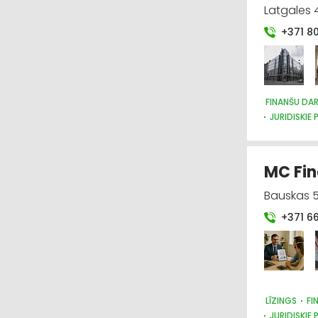
Latgales 4
+371 8
FINANŠU DA
JURIDISKIE
AUTO TIRD
MC Fin
Bauskas 5
+371 6
LĪZINGS
FI
JURIDISKIE