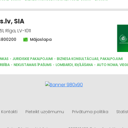
; VIEGLIE AUTO
s.lv, SIA
1, Rīga, LV-1011
4800200
Mājaslapa
NKAS
JURIDISKIE PAKALPOJUMI
BIZNESA KONSULTĀCIJAS, PAKALPOJUMI
RBĪBA
NEKUSTAMAIS ĪPAŠUMS
LOMBARDI, IEĶĪLĀŠANA
AUTO NOMA; VIEG
Kontakti
Pieteikt uzņēmumu
Privātuma politika
Statis