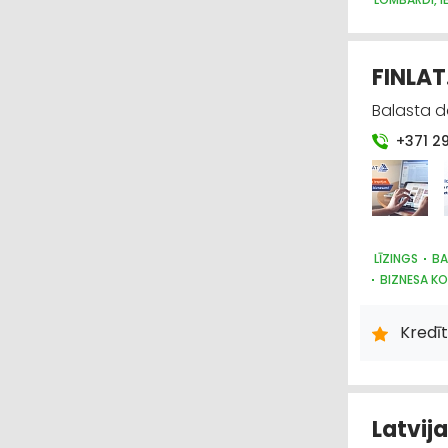
FINLAT
Balasta da
+371 2
LĪZINGS
BA
BIZNESA KO
Kredīt
Latvija