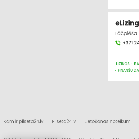
AUTO NOMA
eLizing
Lāčplēša 5
+371 2
LĪZINGS
BA
FINANŠU DA
Kam ir pilseta24.lv
Pilseta24.lv
Lietošanas noteikumi