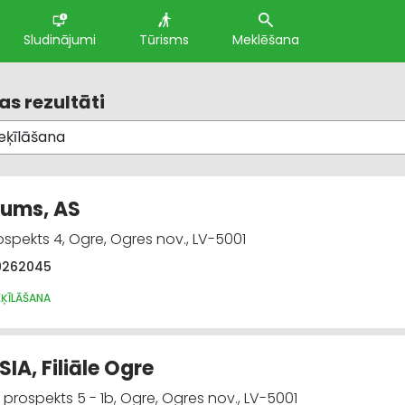
Sludinājumi
Tūrisms
Meklēšana
s rezultāti
vums, AS
ospekts 4, Ogre, Ogres nov., LV-5001
9262045
EĶĪLĀŠANA
 SIA, Filiāle Ogre
 prospekts 5 - 1b, Ogre, Ogres nov., LV-5001