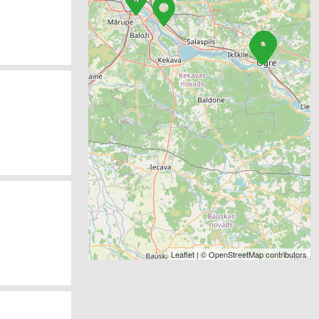
Leaflet
| ©
OpenStreetMap
contributors