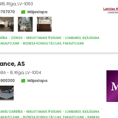
18, Rīga, LV-1063
0707070
Mājaslapa
RBĪBA
LĪZINGS
NEKUSTAMAIS ĪPAŠUMS
LOMBARDI, IEĶĪLĀŠANA
 PAKALPOJUMI
BIZNESA KONSULTĀCIJAS, PAKALPOJUMI
ZNIECĪBA, AUTOSALONI
AUTO VĒRTĒŠANA
ance, AS
8A - 8, Rīga, LV-1004
6900300
Mājaslapa
NANŠU DARBĪBA
NEKUSTAMAIS ĪPAŠUMS
LOMBARDI, IEĶĪLĀŠANA
 PAKALPOJUMI
BIZNESA KONSULTĀCIJAS, PAKALPOJUMI
BANKAS