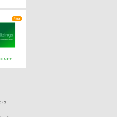
Rīga
LIE AUTO
tika