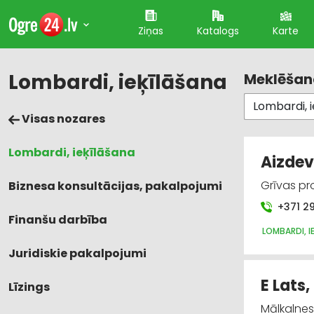
Ziņas
Katalogs
Karte
Lombardi, ieķīlāšana
Meklēšana
Visas nozares
Lombardi, ieķīlāšana
Aizde
Grīvas pr
Biznesa konsultācijas, pakalpojumi
+371 2
Finanšu darbība
LOMBARDI, I
Juridiskie pakalpojumi
E Lats,
Līzings
Mālkalnes