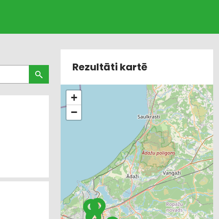
Rezultāti kartē
+
−