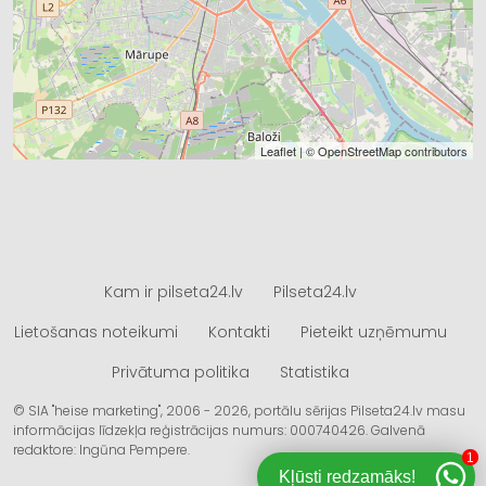
Leaflet
| ©
OpenStreetMap
contributors
Kam ir pilseta24.lv
Pilseta24.lv
Lietošanas noteikumi
Kontakti
Pieteikt uzņēmumu
Privātuma politika
Statistika
© SIA "heise marketing", 2006 - 2026, portālu sērijas Pilseta24.lv masu
informācijas līdzekļa reģistrācijas numurs: 000740426. Galvenā
redaktore: Ingūna Pempere.
1
Kļūsti redzamāks!