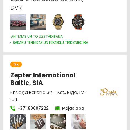
DVR
ANTENAS UN TO UZSTĀDĪŠANA
SAKARU TEHNIKAS UN LĪDZEKĻU TIRDZNIECĪBA
SAKARU TEHNIKAS UN LĪDZEKĻU VAIRUMTIRDZNIECĪBA
SAKARU TEHNIKAS UN LĪDZEKĻU LABOŠANA, SERVISS
PULKSTEŅU TIRDZNIECĪBA
TELEVĪZIJA
VĀJSTRĀVAS TĪKLI
Rīga
APSARDZE: AIZSARGIERĪCES, SISTĒMAS, VIDEONOVĒROŠANA
Zepter International
Baltic, SIA
Krišjāņa Barona 32 - 2.st., Rīga, LV-
1011
+371 80007222
Mājaslapa