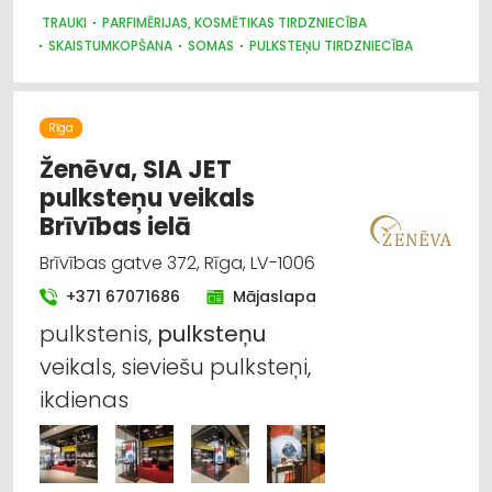
TRAUKI
PARFIMĒRIJAS, KOSMĒTIKAS TIRDZNIECĪBA
SKAISTUMKOPŠANA
SOMAS
PULKSTEŅU TIRDZNIECĪBA
MEDICĪNAS TEHNIKA, INSTRUMENTI, PRECES UN PIEDERUMI
SŪKŅI, PUMPJI, VĀRSTI, VENTIĻI
SAIMNIECĪBAS PREČU TIRDZNIECĪBA
Rīga
PĀRTIKAS PIEDEVAS, GARŠVIELAS, UZTURA BAGĀTINĀTĀJI
Ženēva, SIA JET
pulksteņu veikals
Brīvības ielā
Brīvības gatve 372, Rīga, LV-1006
+371 67071686
Mājaslapa
pulkstenis,
pulksteņu
veikals, sieviešu pulksteņi,
ikdienas