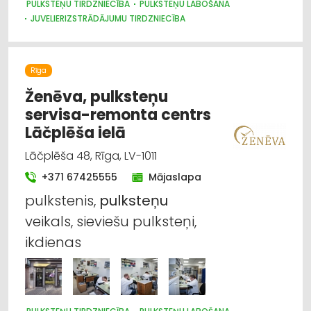
PULKSTEŅU TIRDZNIECĪBA
PULKSTEŅU LABOŠANA
JUVELIERIZSTRĀDĀJUMU TIRDZNIECĪBA
Rīga
Ženēva, pulksteņu
servisa-remonta centrs
Lāčplēša ielā
Lāčplēša 48, Rīga, LV-1011
+371 67425555
Mājaslapa
pulkstenis,
pulksteņu
veikals, sieviešu pulksteņi,
ikdienas