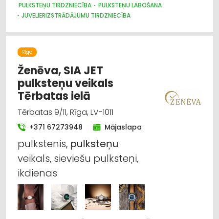
PULKSTEŅU TIRDZNIECĪBA
PULKSTEŅU LABOŠANA
JUVELIERIZSTRĀDĀJUMU TIRDZNIECĪBA
Rīga
Ženēva, SIA JET
pulksteņu veikals
Tērbatas ielā
Tērbatas 9/11, Rīga, LV-1011
+371 67273948
Mājaslapa
pulkstenis,
pulksteņu
veikals, sieviešu pulksteņi,
ikdienas