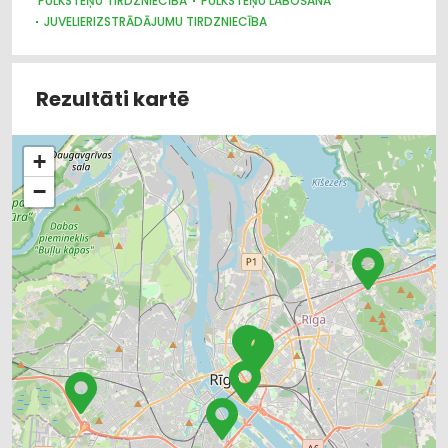
PULKSTEŅU TIRDZNIECĪBA
PULKSTEŅU LABOŠANA
JUVELIERIZSTRĀDĀJUMU TIRDZNIECĪBA
Rezultāti kartē
+
−