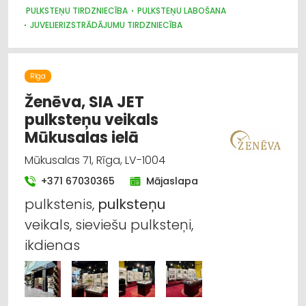
PULKSTEŅU TIRDZNIECĪBA
PULKSTEŅU LABOŠANA
JUVELIERIZSTRĀDĀJUMU TIRDZNIECĪBA
Rīga
Ženēva, SIA JET
pulksteņu veikals
Mūkusalas ielā
Mūkusalas 71, Rīga, LV-1004
+371 67030365
Mājaslapa
pulkstenis,
pulksteņu
veikals, sieviešu pulksteņi,
ikdienas