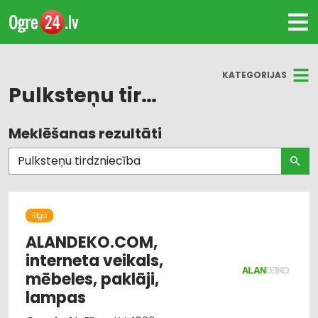
KATEGORIJAS
Pulksteņu tirdzniecība
Meklēšanas rezultāti
Visas nozares
Pulksteņu tirdzniecība
Juvelierizstrādājumu tirdzniecība
Rīga
Pulksteņu labošana
ALANDEKO.COM,
interneta veikals,
Trauki
mēbeles, paklāji,
lampas
Antenas un to uzstādīšana