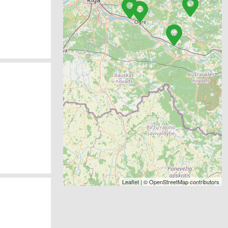
Leaflet
| ©
OpenStreetMap
contributors