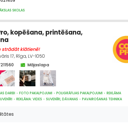
5021459
MĀKSLAS SKOLAS
ro, kopēšana, printēšana,
ana
strādāt klātienē!
āris 17, Rīga, LV-1050
7211560
Mājaslapa
AS DARBI
FOTO PAKALPOJUMI
POLIGRĀFIJAS PAKALPOJUMI
REKLĀMA
UVENĪRI
REKLĀMA: VIDES
SUVENĪRI, DĀVANAS
PAVAIROŠANAS TEHNIKA
itātes