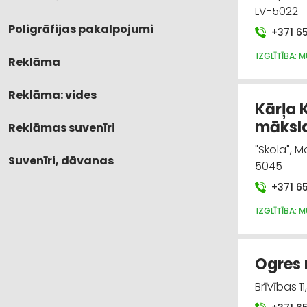
LV-5022
Poligrāfijas pakalpojumi
+371 6
IZGLĪTĪBA: 
Reklāma
Reklāma: vides
Kārļa 
māksla
Reklāmas suvenīri
"Skola", 
Suvenīri, dāvanas
5045
+371 6
IZGLĪTĪBA: 
Ogres 
Brīvības 1