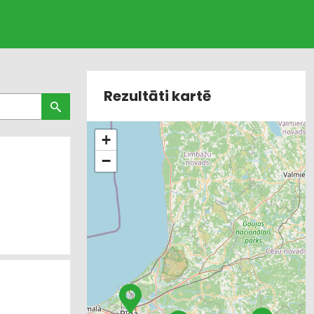
Rezultāti kartē
+
−