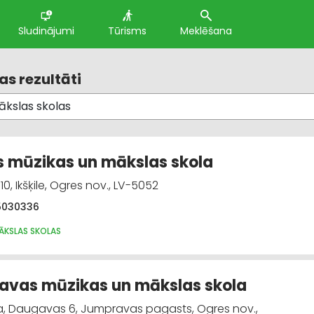
Sludinājumi
Tūrisms
Meklēšana
s rezultāti
es mūzikas un mākslas skola
 10, Ikšķile, Ogres nov., LV-5052
5030336
MĀKSLAS SKOLAS
vas mūzikas un mākslas skola
, Daugavas 6, Jumpravas pagasts, Ogres nov.,