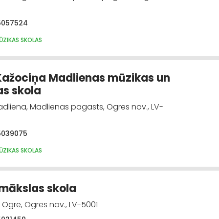
5057524
MŪZIKAS SKOLAS
Kažociņa Madlienas mūzikas un
s skola
Madliena, Madlienas pagasts, Ogres nov., LV-
5039075
MŪZIKAS SKOLAS
mākslas skola
1, Ogre, Ogres nov., LV-5001