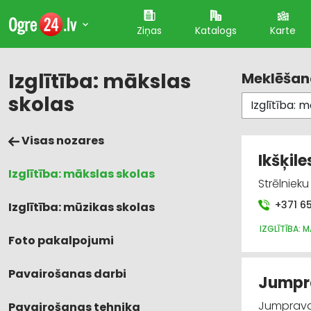
Ziņas
Katalogs
Karte
Izglītība: mākslas
Meklēšana
skolas
Visas nozares
Ikšķil
Izglītība: mākslas skolas
Strēlnieku
+371 6
Izglītība: mūzikas skolas
IZGLĪTĪBA: 
Foto pakalpojumi
Pavairošanas darbi
Jumpra
Jumprava
Pavairošanas tehnika