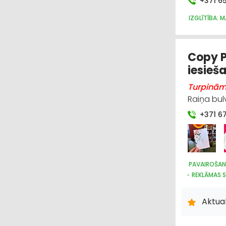
+371 6
IZGLĪTĪBA: 
Copy P
iesieš
Turpinām 
Raiņa bulv
+371 6
PAVAIROŠAN
REKLĀMAS S
Aktual